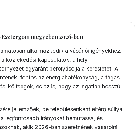
m-Esztergom megyében 2026-ban
yamatosan alkalmazkodik a vásárlói igényekhez.
közlekedési kapcsolatok, a helyi
örnyezet egyaránt befolyásolja a keresletet. A
ntenek: fontos az energiahatékonyság, a tágas
tási költségek, és az is, hogy az ingatlan hosszú
re jellemzőek, de településenként eltérő súllyal
y a legfontosabb irányokat bemutassa, és
azoknak, akik 2026-ban szeretnének vásárolni