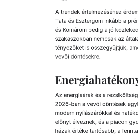
A trendek értelmezéséhez érdeme
Tata és Esztergom inkább a prém
és Komárom pedig a jó közleked
szakaszokban nemcsak az általá
tényezőket is összegyűjtjük, a
vevői döntésekre.
Energiahatékony
Az energiaárak és a rezsikölts
2026-ban a vevői döntések egyik
modern nyílászárókkal és hatéko
előnyt élveznek, és a piacon gy
házak értéke tartósabb, a fennt