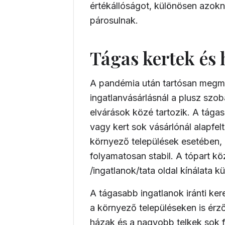
értékállóságot, különösen azokná
párosulnak.
Tágas kertek és 
A pandémia után tartósan megmar
ingatlanvásárlásnál a plusz szo
elvárások közé tartozik. A tágas
vagy kert sok vásárlónál alapfelt
környező települések esetében, a
folyamatosan stabil. A tópart k
/ingatlanok/tata
oldal kínálata k
A tágasabb ingatlanok iránti k
a környező településeken is érz
házak és a nagyobb telkek sok f