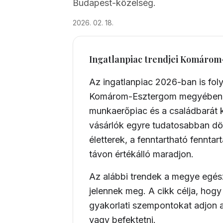
Budapest-közelség.
2026. 02. 18.
Ingatlanpiac trendjei Komáro
Az ingatlanpiac 2026-ban is fol
Komárom-Esztergom megyében a 
munkaerőpiac és a családbarát k
vásárlók egyre tudatosabban dö
életterek, a fenntartható fenntar
távon értékálló maradjon.
Az alábbi trendek a megye egészé
jelennek meg. A cikk célja, hog
gyakorlati szempontokat adjon 
vagy befektetni.