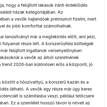
a, hogy a felújított lakások iránti érdeklődés
saládi házak
kategóriájában. Az
ében a vevők hajlandóak prémiumot fizetni, mert
el és jobb komforttal számolhatnak.
i tanúsítványt már a megtekintés előtt, ami jelzi,
 folyamat része lett. A korszerűsítési költségek
már felújított ingatlanok versenyelőnyben
lakásoknál a vevők az árból szeretnének
 trend 2026-ban különösen erős a központi, jó
között a hőszivattyú, a korszerű kazán és a
ődés látható. A vevők egy része már úgy keres
potenciált is számításba veszi, például tetőcsere
ban. Ez a szemlélet hosszú távon is növeli az