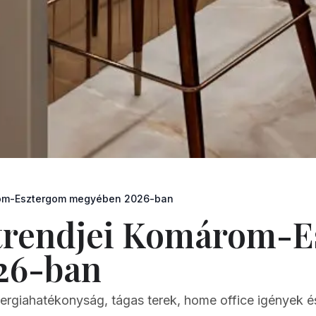
árom-Esztergom megyében 2026-ban
 trendjei Komárom-
26-ban
energiahatékonyság, tágas terek, home office igények é