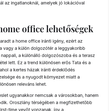
l az ingatlanoknál, amelyek jó lokációval
home office lehetőségek
adt a home office iránti igény, ezért az
ba vagy a külön dolgozótér a leggyakoribb
 nappali, a különálló dolgozószoba és a terasz
étel lett. Ez a trend különösen erős Tata és a
hol a kertes házak iránti érdeklődés
özelsége és a nyugodt környezet miatt a
ülönösen releváns lehet.
ereslet ugyanakkor nemcsak a városokban, hanem
ődik. Oroszlány térségében a megfizethetőbb
irst-time vevőt vonzanak, így a