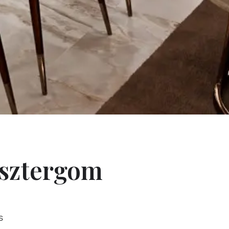
Esztergom
s