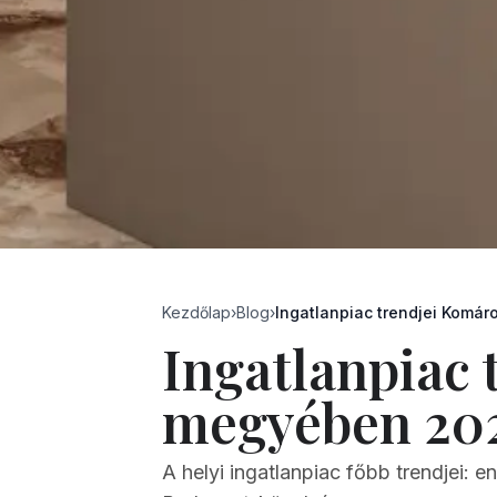
Kezdőlap
›
Blog
›
Ingatlanpiac trendjei Kom
Ingatlanpiac
megyében 20
A helyi ingatlanpiac főbb trendjei: 