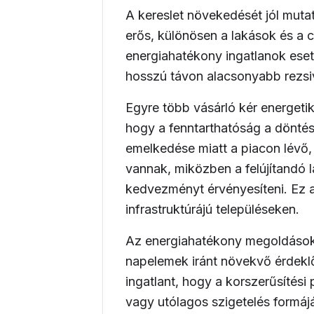
A kereslet növekedését jól mutatj
erős, különösen a
lakások
és a
c
energiahatékony ingatlanok eset
hosszú távon alacsonyabb rezsiv
Egyre több vásárló kér energetika
hogy a fenntarthatóság a döntési
emelkedése miatt a piacon lévő, 
vannak, miközben a felújítandó 
kedvezményt érvényesíteni. Ez a
infrastruktúrájú településeken.
Az energiahatékony megoldások 
napelemek iránt növekvő érdekl
ingatlant, hogy a korszerűsítési 
vagy utólagos szigetelés formájá