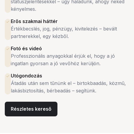
státuszjelentésekkel – úgy haladunk, ahogy neked
kényelmes.
Erős szakmai háttér
Értékbecslés, jog, pénzügy, kivitelezés – bevált
partnerekkel, egy kézből.
Fotó és videó
Professzionális anyagokkal érjük el, hogy a jó
ingatlan gyorsan a jó vevőhöz kerüljön.
Utógondozás
Átadás után sem tűnünk el – birtokbaadás, közmű,
lakásbiztosítás, bérbeadás – segítünk.
Részletes kereső