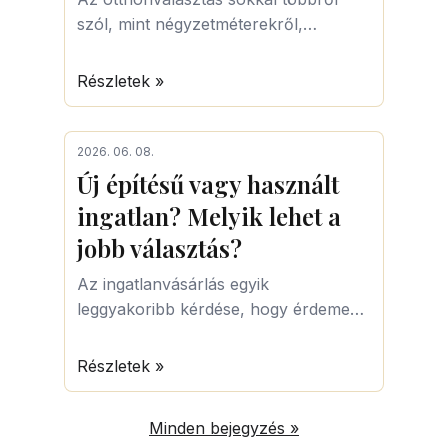
szól, mint négyzetméterekről,
szobaszámról vagy árakról. Egy
ingatlan hosszú évekre meghatározza
Részletek »
a mindennapjainkat, ezért egyre
többen keresnek olyan otthont, amely
nemcsak lakóhelyet, hanem valódi
2026. 06. 08.
életminőséget is kínál.
Új építésű vagy használt
ingatlan? Melyik lehet a
jobb választás?
Az ingatlanvásárlás egyik
leggyakoribb kérdése, hogy érdemes-
e új építésű ingatlant választani, vagy
inkább egy használt lakás vagy családi
Részletek »
ház mellett dönteni.
Minden bejegyzés »