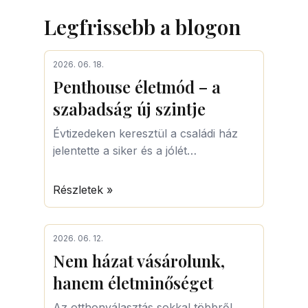
Legfrissebb a blogon
2026. 06. 18.
Penthouse életmód – a
szabadság új szintje
Évtizedeken keresztül a családi ház
jelentette a siker és a jólét
szimbólumát. Nagy telek, nagy kert,
minél több négyzetméter. Az elmúlt
Részletek »
években azonban egyre többen
választanak más utat.
2026. 06. 12.
Nem házat vásárolunk,
hanem életminőséget
Az otthonválasztás sokkal többről