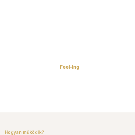
Fedezzen fel egy új
életmódot
Az otthon többet jelent, mint egy lakóhely – az
életstílusa színtere. A
Feel-Ing
ingatlanirodával
könnyedén találhat olyan ingatlant, amely
tökéletesen illik az Ön elképzeléseihez, és új
fejezetet nyithat életében.
Hogyan működik?