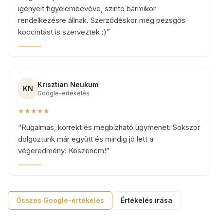
igényeit figyelembevéve, szinte bármikor
rendelkezésre állnak. Szerződéskor még pezsgős
koccintást is szerveztek :)
”
Krisztian Neukum
KN
Google-értékelés
★★★★★
“
Rugalmas, korrekt és megbízható ügymenet! Sokszor
dolgoztunk már együtt és mindig jó lett a
végeredmény! Köszönöm!
”
Összes Google-értékelés
Értékelés írása