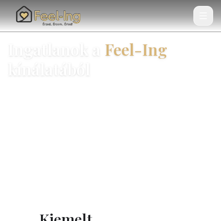
Ingatlanok a
Feel-Ing
kínálatából
Válogatott eladó és kiadó otthonok. Empatikus
közvetítés, transzparens folyamat, hazai helyismeret.
Ingatlanok megtekintése
Kapcsolatfelvétel
Kiemelt