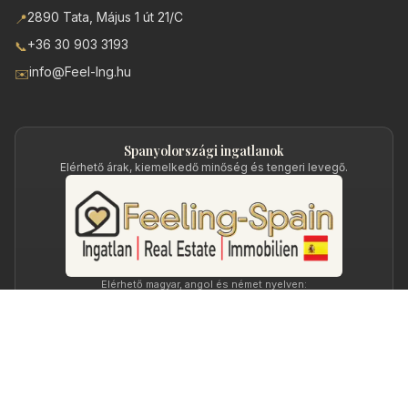
2890 Tata, Május 1 út 21/C
📍
+36 30 903 3193
📞
info@Feel-Ing.hu
✉️
Spanyolországi ingatlanok
Elérhető árak, kiemelkedő minőség és tengeri levegő.
Elérhető magyar, angol és német nyelven:
Feeling-Spain.hu →
Feeling-Spain.com →
Feeling-Spain.de →