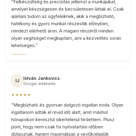
“
Felkészültség és precízitás jellemzi a munkájukat,
amelyet készségesen és becsületesen láttak el. Csak
ajánlani tudom az ügyfeleknek, akik a megbízható,
hatékony és gyors munkát részesítik előnyben,
mindezt elérhető áron. A magam részéről minden
olyan segítséget megkaptam, ami a közvetítés során
lehetséges.
”
István Jankovics
IJ
Google-értékelés
★★★★★
“
Megbízható és gyorsan dolgozó ingatlan iroda. Olyan
ingatlanom adták el rövid idő alatt, amit máshol
hónapokon keresztül sikertelenül hirdettem. Plusz
pont, hogy nem csak fix nyitvatartási időben
dolgoznak, hanem maximálisan a vevők/eladók