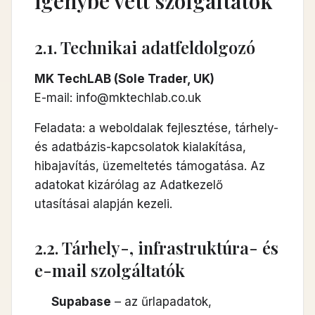
igénybe vett szolgáltatók
2.1. Technikai adatfeldolgozó
MK TechLAB (Sole Trader, UK)
E-mail:
info@mktechlab.co.uk
Feladata: a weboldalak fejlesztése, tárhely-
és adatbázis-kapcsolatok kialakítása,
hibajavítás, üzemeltetés támogatása. Az
adatokat kizárólag az Adatkezelő
utasításai alapján kezeli.
2.2. Tárhely-, infrastruktúra- és
e-mail szolgáltatók
Supabase
– az űrlapadatok,