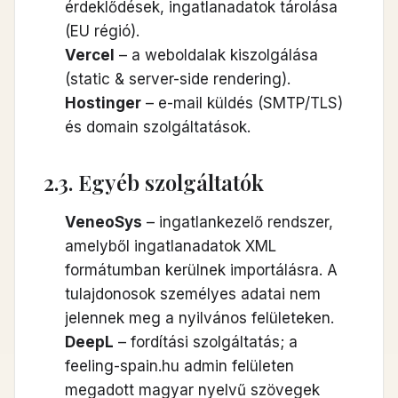
érdeklődések, ingatlanadatok tárolása
(EU régió).
Vercel
– a weboldalak kiszolgálása
(static & server-side rendering).
Hostinger
– e-mail küldés (SMTP/TLS)
és domain szolgáltatások.
2.3. Egyéb szolgáltatók
VeneoSys
– ingatlankezelő rendszer,
amelyből ingatlanadatok XML
formátumban kerülnek importálásra. A
tulajdonosok személyes adatai nem
jelennek meg a nyilvános felületeken.
DeepL
– fordítási szolgáltatás; a
feeling-spain.hu admin felületen
megadott magyar nyelvű szövegek