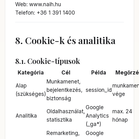
Web:
www.naih.hu
Telefon: +36 1 391 1400
8. Cookie-k és analitika
8.1. Cookie-típusok
Kategória
Cél
Példa
Megőrzé
Munkamenet,
Alap
munkamen
bejelentkezés,
session_id
(szükséges)
vége
biztonság
Google
Oldalhasználat,
max. 24
Analitika
Analytics
statisztika
hónap
(_ga*)
Remarketing,
Google