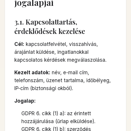
jogalapjai
3.1. Kapcsolattartás,
érdeklődések kezelése
Cél:
kapcsolatfelvétel, visszahívás,
árajánlat küldése, ingatlanokkal
kapcsolatos kérdések megválaszolása.
Kezelt adatok:
név, e-mail cím,
telefonszám, üzenet tartalma, időbélyeg,
IP-cím (biztonsági okból).
Jogalap:
GDPR 6. cikk (1) a): az érintett
hozzájárulása (űrlap elküldése).
GDPR 6. cikk (1) b): szerződés