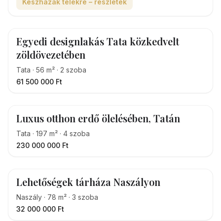
Készházak telekre – részletek
Egyedi designlakás Tata közkedvelt
zöldövezetében
Tata
·
56
m²
·
2
szoba
61 500 000 Ft
Luxus otthon erdő ölelésében, Tatán
Tata
·
197
m²
·
4
szoba
230 000 000 Ft
Lehetőségek tárháza Naszályon
Naszály
·
78
m²
·
3
szoba
32 000 000 Ft