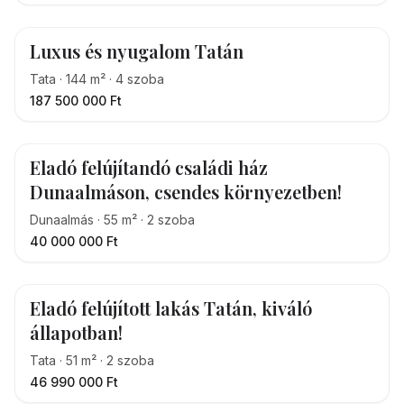
Luxus és nyugalom Tatán
Tata
·
144
m²
·
4
szoba
187 500 000 Ft
Eladó felújítandó családi ház
Dunaalmáson, csendes környezetben!
Dunaalmás
·
55
m²
·
2
szoba
40 000 000 Ft
Eladó felújított lakás Tatán, kiváló
állapotban!
Tata
·
51
m²
·
2
szoba
46 990 000 Ft