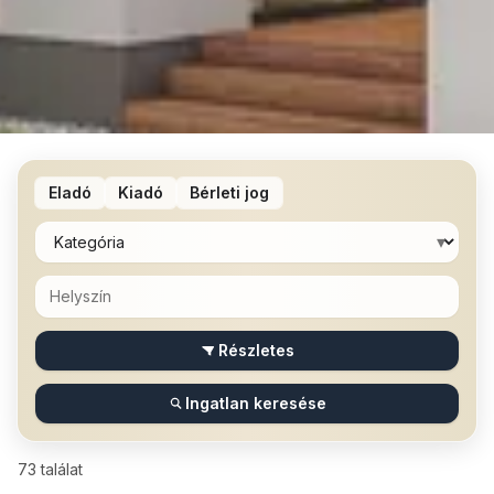
Eladó
Kiadó
Bérleti jog
▾
Részletes
Ingatlan keresése
73
találat