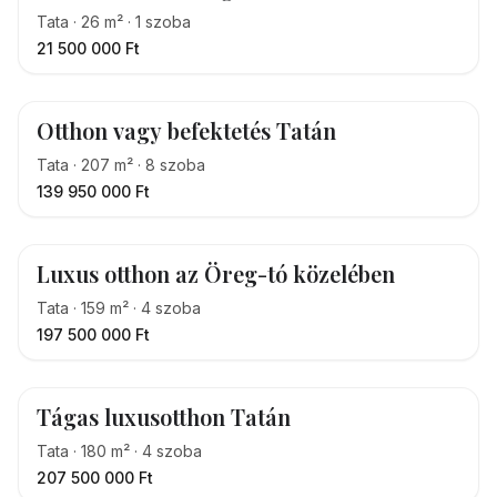
Tata
·
26
m²
·
1
szoba
21 500 000 Ft
Otthon vagy befektetés Tatán
Tata
·
207
m²
·
8
szoba
139 950 000 Ft
Luxus otthon az Öreg-tó közelében
Tata
·
159
m²
·
4
szoba
197 500 000 Ft
Tágas luxusotthon Tatán
Tata
·
180
m²
·
4
szoba
207 500 000 Ft