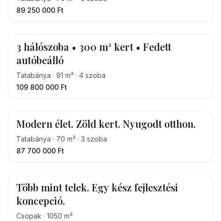
89 250 000 Ft
3 hálószoba • 300 m² kert • Fedett
autóbeálló
Tatabánya
·
91
m²
·
4
szoba
109 800 000 Ft
Modern élet. Zöld kert. Nyugodt otthon.
Tatabánya
·
70
m²
·
3
szoba
87 700 000 Ft
Több mint telek. Egy kész fejlesztési
koncepció.
Csopak
·
1050
m²