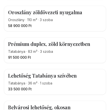
Oroszlány zöldövezeti nyugalma
Oroszlány
·
110
m²
·
3
szoba
58 900 000 Ft
Prémium duplex, zöld környezetben
Tatabánya
·
83
m²
·
3
szoba
91 500 000 Ft
Lehetőség Tatabánya szívében
Tatabánya
·
36
m²
·
1
szoba
33 500 000 Ft
Belvárosi lehetőség, okosan