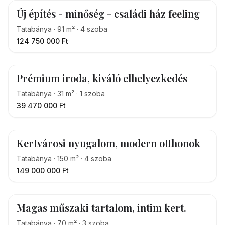
Új építés - minőség - családi ház feeling
Tatabánya
·
91
m²
·
4
szoba
124 750 000 Ft
Prémium iroda, kiváló elhelyezkedés
Tatabánya
·
31
m²
·
1
szoba
39 470 000 Ft
Kertvárosi nyugalom, modern otthonok
Tatabánya
·
150
m²
·
4
szoba
149 000 000 Ft
Magas műszaki tartalom, intim kert.
Tatabánya
·
70
m²
·
3
szoba