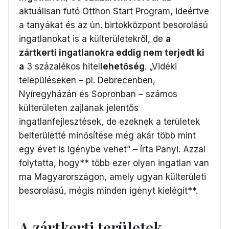
aktuálisan futó Otthon Start Program, ideértve
a tanyákat és az ún. birtokközpont besorolású
ingatlanokat is a külterületekről, de
a
zártkerti ingatlanokra eddig nem terjedt ki
a
3 százalékos hitel
lehetőség
. „Vidéki
településeken – pl. Debrecenben,
Nyíregyházán és Sopronban – számos
külterületen zajlanak jelentős
ingatlanfejlesztések, de ezeknek a területek
belterületté minősítése még akár több mint
egy évet is igénybe vehet” – írta Panyi. Azzal
folytatta, hogy** több ezer olyan ingatlan van
ma Magyarországon, amely ugyan külterületi
besorolású, mégis minden igényt kielégít**.
A zártkerti területek