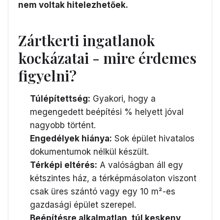
nem voltak hitelezhetőek.
Zártkerti ingatlanok
kockázatai - mire érdemes
figyelni?
Túlépítettség:
Gyakori, hogy a
megengedett beépítési % helyett jóval
nagyobb történt.
Engedélyek hiánya:
Sok épület hivatalos
dokumentumok nélkül készült.
Térképi eltérés:
A valóságban áll egy
kétszintes ház, a térképmásolaton viszont
csak üres szántó vagy egy 10 m²-es
gazdasági épület szerepel.
Beépítésre alkalmatlan, túl keskeny