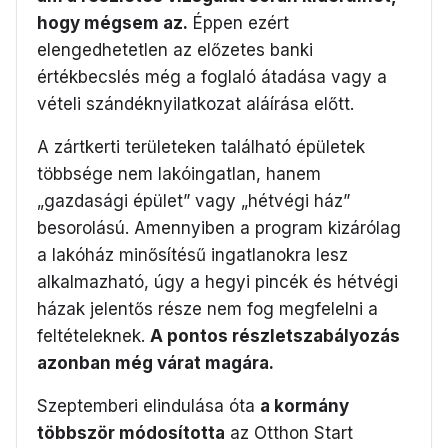
hogy mégsem az.
Éppen ezért
elengedhetetlen az előzetes banki
értékbecslés még a foglaló átadása vagy a
vételi szándéknyilatkozat aláírása előtt.
A zártkerti területeken található épületek
többsége nem lakóingatlan, hanem
„gazdasági épület” vagy „hétvégi ház”
besorolású. Amennyiben a program kizárólag
a lakóház minősítésű ingatlanokra lesz
alkalmazható, úgy a hegyi pincék és hétvégi
házak jelentős része nem fog megfelelni a
feltételeknek.
A pontos részletszabályozás
azonban még várat magára.
Szeptemberi elindulása óta
a kormány
többször módosította
az Otthon Start