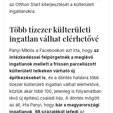
az Otthon Start kiterjesztését a külterületi
ingatlanokra.
Több tízezer külterületi
ingatlan válhat elérhetővé
Panyi Miklós a Facebookon azt írta, hogy
az
intézkedéssel felpörgetnék a meglévő
ingatlanok mellett a frissen parcellázott
külterületi telkeken várható új
építkezéseket is
, és a döntés hatásra több
tízezer külterületi ingatlan válhat elérhetővé,
köztük akár több 100, jelenleg is folyamatban
lévő új építésű családi ház. A döntés mögött
az áll, írta Panyi, hogy
bár a magyarországi
ingatlanok
,
98 százalékát lefedi
az