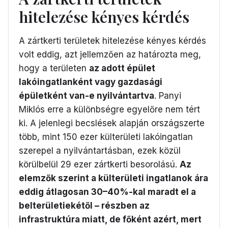
hitelezése kényes kérdés
A zártkerti területek hitelezése kényes kérdés
volt eddig, azt jellemzően az határozta meg,
hogy a területen
az adott épület
lakóingatlanként vagy gazdasági
épületként van-e nyilvántartva
. Panyi
Miklós erre a különbségre egyelőre nem tért
ki. A jelenlegi becslések alapján országszerte
több, mint 150 ezer külterületi lakóingatlan
szerepel a nyilvántartásban, ezek közül
körülbelül 29 ezer zártkerti besorolású.
Az
elemzők szerint a külterületi ingatlanok ára
eddig átlagosan 30–40%-kal maradt el a
belterületiekétől – részben az
infrastruktúra miatt, de főként azért, mert