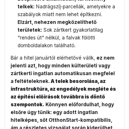
telkek:
Nadrágszíj-parcellák, amelyekre a
szabályok miatt nem lehet építkezni.
Elzárt, nehezen megközelíthető
területek:
Sok zártkert gyakorlatilag
"rendes út" nélkül, a falvak fölötti
domboldalakon található.
Bár a hitel januártól elérhetővé válik,
ez nem
jelenti azt, hogy minden külterületi vagy
zártkerti ingatlan automatikusan megfelel
a feltételeknek.
A telek besorolása, az
infrastruktúra, az engedélyek megléte és
az építési előírások továbbra is döntő
szempontok.
Könnyen előfordulhat, hogy
elsőre úgy tűnik: egy adott ingatlan
hitelképes, sőt OtthonStart-kompatibilis,
ám a részletes vizsgálat során kiderülhet,