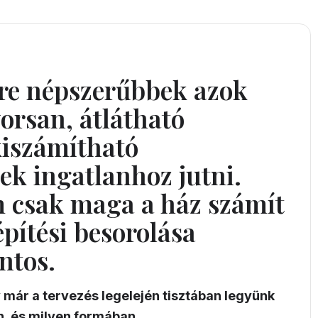
re népszerűbbek azok
orsan, átlátható
kiszámítható
k ingatlanhoz jutni.
 csak maga a ház számít
 építési besorolása
ntos.
y már a tervezés legelején tisztában legyünk
n, és milyen formában.