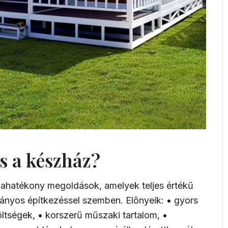
ás a készház?
ahatékony megoldások, amelyek teljes értékű
mányos építkezéssel szemben. Előnyeik: • gyors
költségek, • korszerű műszaki tartalom, •