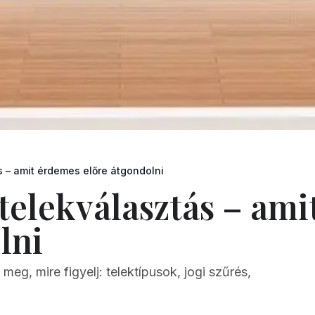
 – amit érdemes előre átgondolni
telekválasztás – am
lni
meg, mire figyelj: telektípusok, jogi szűrés,