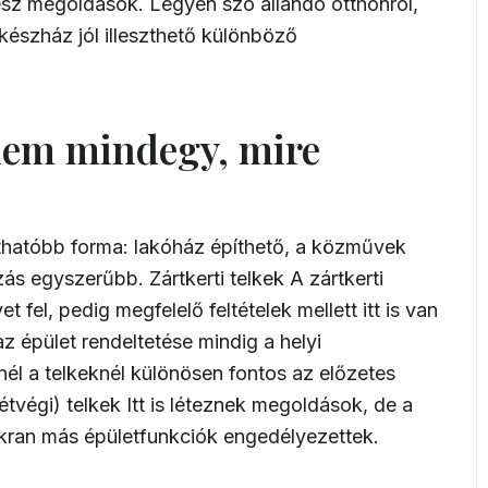
ész megoldások. Legyen szó állandó otthonról,
 készház jól illeszthető különböző
nem mindegy, mire
tláthatóbb forma: lakóház építhető, a közművek
zás egyszerűbb. Zártkerti telkek A zártkerti
 fel, pedig megfelelő feltételek mellett itt is van
z épület rendeltetése mindig a helyi
nél a telkeknél különösen fontos az előzetes
étvégi) telkek Itt is léteznek megoldások, de a
akran más épületfunkciók engedélyezettek.