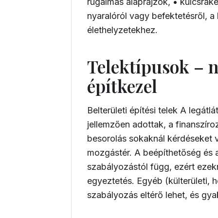
rugalmas alaprajzok, • kulcsrak
nyaralóról vagy befektetésről, a
élethelyzetekhez.
Telektípusok – 
építkezel
Belterületi építési telek A legá
jellemzően adottak, a finanszíro
besorolás sokaknál kérdéseket vet
mozgástér. A beépíthetőség és a
szabályozástól függ, ezért ezek
egyeztetés. Egyéb (külterületi, h
szabályozás eltérő lehet, és gy