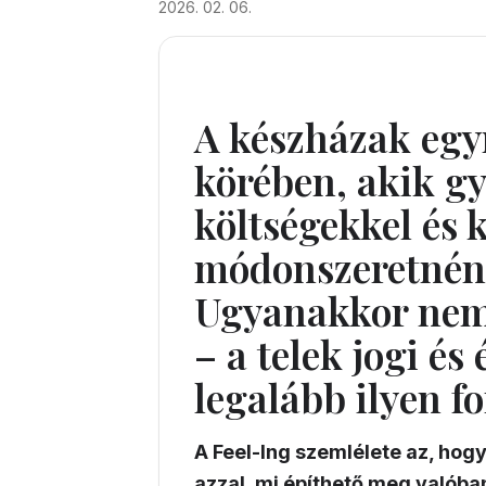
2026. 02. 06.
A készházak egy
körében, akik gy
költségekkel és 
módonszeretnéne
Ugyanakkor nem
– a telek jogi és
legalább ilyen fo
A Feel-Ing szemlélete az, hog
azzal, mi építhető meg valóba