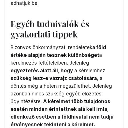
adhatjuk be.
Egyéb tudnivalók és
gyakorlati tippek
Bizonyos önkormányzati rendeletek
a föld
értéke alapján tesznek különbséget
a
kérelmezés feltételeiben. Jelenleg
egyeztetés alatt áll, hogy
a kérelemhez
szükség lesz-e vázrajz csatolására
, a
döntés még a héten megszülethet. Jelenleg
azonban nincs szükség egyéb előzetes
ügyintézésre.
A kérelmet több tulajdonos
esetén minden érintettnek alá kell írnia,
ellenkező esetben a földhivatal nem tudja
érvényesnek tekinteni a kérelmet.