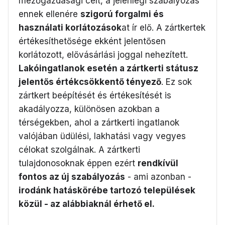
mezőgazdasági célt, a jelenlegi szabályozás
ennek ellenére
szigorú forgalmi és
használati korlátozások
at ír elő. A zártkertek
értékesíthetősége ekként jelentősen
korlátozott, elővásárlási joggal nehezített.
Lakóingatlanok esetén a zártkerti státusz
jelentős értékcsökkentő tényező
. Ez sok
zártkert beépítését és értékesítését is
akadályozza, különösen azokban a
térségekben, ahol a zártkerti ingatlanok
valójában üdülési, lakhatási vagy vegyes
célokat szolgálnak. A zártkerti
tulajdonosoknak éppen ezért
rendkívül
fontos az új szabályozás
- ami azonban -
irodánk hatáskörébe tartozó települések
közül - az alábbiaknál érhető el.