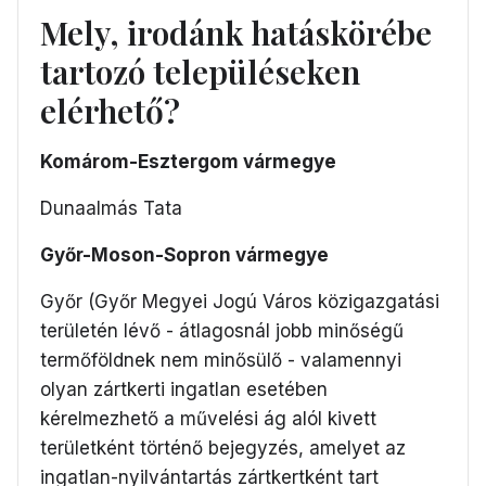
Mely, irodánk hatáskörébe
tartozó településeken
elérhető?
Komárom-Esztergom vármegye
Dunaalmás Tata
Győr-Moson-Sopron vármegye
Győr (Győr Megyei Jogú Város közigazgatási
területén lévő - átlagosnál jobb minőségű
termőföldnek nem minősülő - valamennyi
olyan zártkerti ingatlan esetében
kérelmezhető a művelési ág alól kivett
területként történő bejegyzés, amelyet az
ingatlan-nyilvántartás zártkertként tart