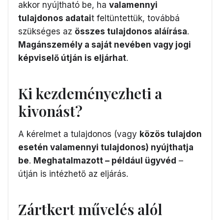
akkor nyújtható be, ha
valamennyi
tulajdonos adatai
t feltüntettük, továbbá
szükséges az
összes tulajdonos aláírása
.
Magánszemély a saját nevében vagy jogi
képviselő útján is eljárhat
.
Ki kezdeményezheti a
kivonást?
A kérelmet a tulajdonos (vagy
közös tulajdon
esetén valamennyi tulajdonos) nyújthatja
be
.
Meghatalmazott – például ügyvéd
–
útján is intézhető az eljárás.
Zártkert művelés alól