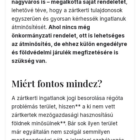
nagyváros is – megalkotta saját rendeletét
,
lehetővé téve, hogy a zártkerti tulajdonosok
egyszerűen és gyorsan kérhessék ingatlanuk
átminősítését.
Ahol nincs még
önkormányzati rendelet, ott is lehetséges
az átminősítés, de ehhez külön engedélyre
és földvédelmi járulék megfizetésére is
szükség van.
Miért fontos mindez?
A zártkerti ingatlanok jogi besorolása régóta
problémás terület, hiszen** a ki nem vett
zártkertek mezőgazdasági hasznosítású
földnek minősülnek**. Bár sok ilyen terület
már egyáltalán nem szolgál semmilyen