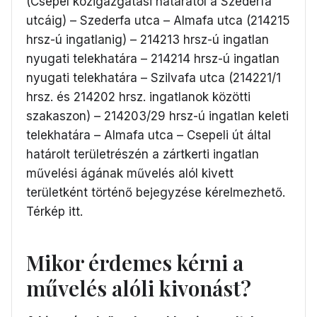
(Csepel közigazgatási határától a Szederfa
utcáig) – Szederfa utca – Almafa utca (214215
hrsz-ú ingatlanig) – 214213 hrsz-ú ingatlan
nyugati telekhatára – 214214 hrsz-ú ingatlan
nyugati telekhatára – Szilvafa utca (214221/1
hrsz. és 214202 hrsz. ingatlanok közötti
szakaszon) – 214203/29 hrsz-ú ingatlan keleti
telekhatára – Almafa utca – Csepeli út által
határolt területrészén a zártkerti ingatlan
művelési ágának művelés alól kivett
területként történő bejegyzése kérelmezhető.
Térkép
itt
.
Mikor érdemes kérni a
művelés alóli kivonást?