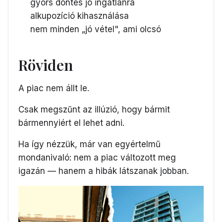
gyors döntés jó ingatlanra
alkupozíció kihasználása
nem minden „jó vétel", ami olcsó
Röviden
A piac nem állt le.
Csak megszűnt az illúzió, hogy bármit
bármennyiért el lehet adni.
Ha így nézzük, már van egyértelmű
mondanivaló: nem a piac változott meg
igazán — hanem a hibák látszanak jobban.