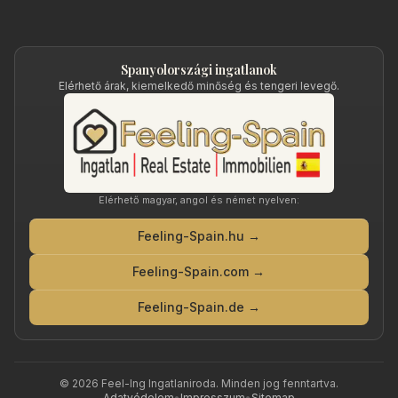
Spanyolországi ingatlanok
Elérhető árak, kiemelkedő minőség és tengeri levegő.
Elérhető magyar, angol és német nyelven:
Feeling-Spain.hu →
Feeling-Spain.com →
Feeling-Spain.de →
©
2026
Feel-Ing Ingatlaniroda
. Minden jog fenntartva.
Adatvédelem
•
Impresszum
•
Sitemap