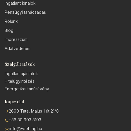
Ingatlant kínálok
Pénzügyi tanácsadás
Rólunk
Blog
Impresszum
Adatvédelem
Szolgáltatások
Ingatlan ajánlatok
Hitelügyintézés
Energetikai tanúsítvány
Kapcsolat
2890 Tata, Május 1 út 21/C
📍
+36 30 903 3193
📞
info@Feel-Ing.hu
✉️