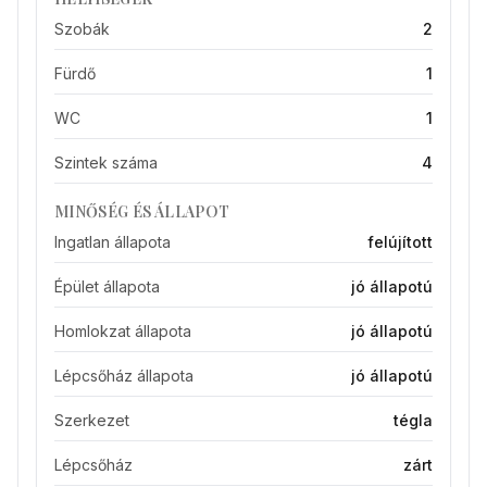
Szobák
2
Fürdő
1
WC
1
Szintek száma
4
MINŐSÉG ÉS ÁLLAPOT
Ingatlan állapota
felújított
Épület állapota
jó állapotú
Homlokzat állapota
jó állapotú
Lépcsőház állapota
jó állapotú
Szerkezet
tégla
Lépcsőház
zárt