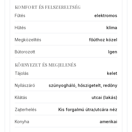
KOMFORT ÉS FELSZERELTSÉG
Fűtés
elektromos
Hűtés
klíma
Megközelítés
főúthoz közel
Bútorozott
Igen
KÖRNYEZET ÉS MEGJELENÉS
Tájolás
kelet
Nyílászáró
szúnyogháló, hőszigetelt, redőny
Kilátás
utcai (lakás)
Zajterhelés
Kis forgalmú útra/utcára néz
Konyha
amerikai