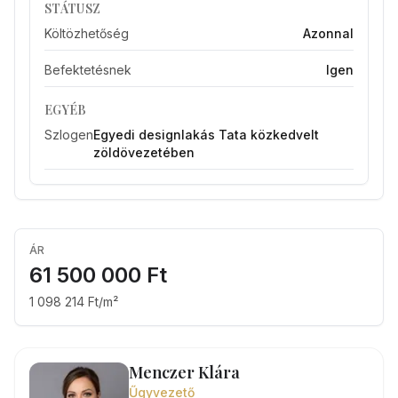
STÁTUSZ
Költözhetőség
Azonnal
Befektetésnek
Igen
EGYÉB
Szlogen
Egyedi designlakás Tata közkedvelt
zöldövezetében
ÁR
61 500 000 Ft
1 098 214 Ft/m²
Menczer Klára
Űgyvezető