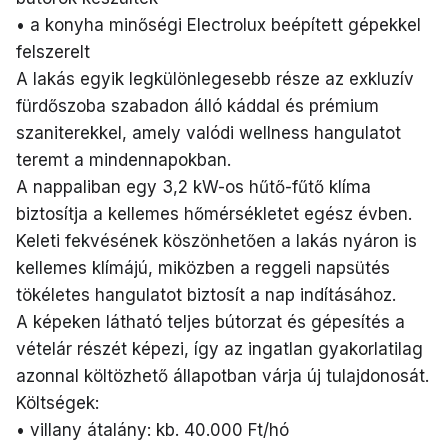
• a konyha minőségi Electrolux beépített gépekkel
felszerelt
A lakás egyik legkülönlegesebb része az exkluzív
fürdőszoba szabadon álló káddal és prémium
szaniterekkel, amely valódi wellness hangulatot
teremt a mindennapokban.
A nappaliban egy 3,2 kW-os hűtő-fűtő klíma
biztosítja a kellemes hőmérsékletet egész évben.
Keleti fekvésének köszönhetően a lakás nyáron is
kellemes klímájú, miközben a reggeli napsütés
tökéletes hangulatot biztosít a nap indításához.
A képeken látható teljes bútorzat és gépesítés a
vételár részét képezi, így az ingatlan gyakorlatilag
azonnal költözhető állapotban várja új tulajdonosát.
Költségek:
• villany átalány: kb. 40.000 Ft/hó