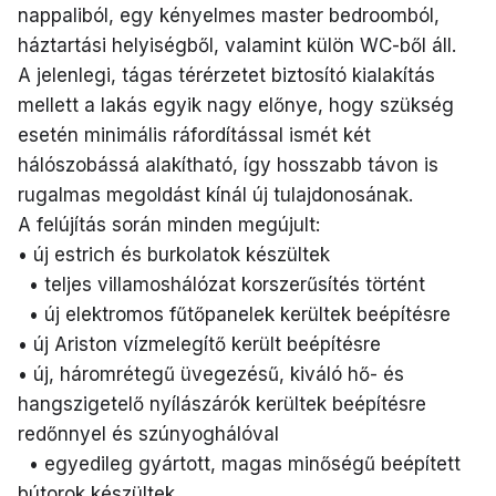
nappaliból, egy kényelmes master bedroomból,
háztartási helyiségből, valamint külön WC-ből áll.
A jelenlegi, tágas térérzetet biztosító kialakítás
mellett a lakás egyik nagy előnye, hogy szükség
esetén minimális ráfordítással ismét két
hálószobássá alakítható, így hosszabb távon is
rugalmas megoldást kínál új tulajdonosának.
A felújítás során minden megújult:
• új estrich és burkolatok készültek
• teljes villamoshálózat korszerűsítés történt
• új elektromos fűtőpanelek kerültek beépítésre
• új Ariston vízmelegítő került beépítésre
• új, háromrétegű üvegezésű, kiváló hő- és
hangszigetelő nyílászárók kerültek beépítésre
redőnnyel és szúnyoghálóval
• egyedileg gyártott, magas minőségű beépített
bútorok készültek