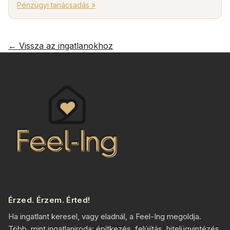
Pénzügyi tanácsadás »
← Vissza az ingatlanokhoz
Érzed. Érzem. Érted!
Ha ingatlant keresel, vagy eladnál, a Feel-Ing megoldja.
Több, mint ingatlaniroda: építkezés, felújítás, hitelügyintézés,