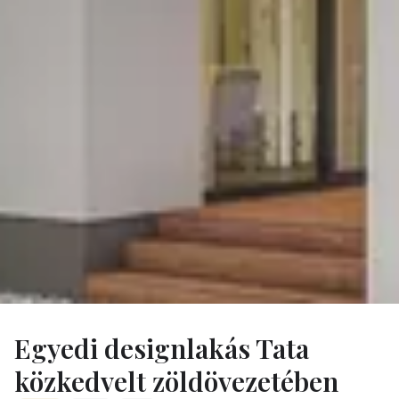
Ingatlanok
/
Tata Kozkedvelt Zoldovezeti Reszen Kinalun
Egyedi designlakás Tata
közkedvelt zöldövezetében