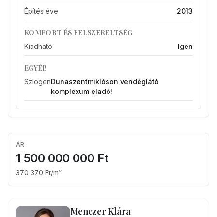
Építés éve
2013
KOMFORT ÉS FELSZERELTSÉG
Kiadható
Igen
EGYÉB
Szlogen
Dunaszentmiklóson vendéglátó
komplexum eladó!
ÁR
1 500 000 000 Ft
370 370 Ft/m²
Menczer Klára