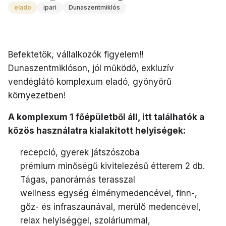
elado
ipari
Dunaszentmiklós
Befektetők, vállalkozók figyelem!!
Dunaszentmiklóson, jól működő, exkluzív
vendéglátó komplexum eladó, gyönyörű
környezetben!
A komplexum 1 főépületből áll, itt találhatók a
közös használatra kialakított helyiségek:
recepció, gyerek játszószoba
prémium minőségű kivitelezésű étterem 2 db.
Tágas, panorámás terasszal
wellness egység élménymedencével, finn-,
gőz- és infraszaunával, merülő medencével,
relax helyiséggel, szoláriummal,