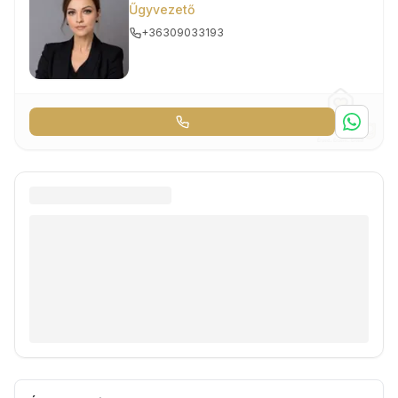
Űgyvezető
+36309033193