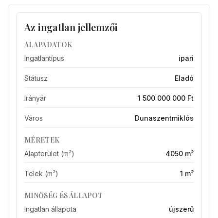
Az ingatlan jellemzői
ALAPADATOK
Ingatlantípus
ipari
Státusz
Eladó
Irányár
1 500 000 000 Ft
Város
Dunaszentmiklós
MÉRETEK
Alapterület (m²)
4050 m²
Telek (m²)
1 m²
MINŐSÉG ÉS ÁLLAPOT
Ingatlan állapota
újszerű