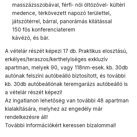
masszázsszobával, férfi- női öltözővel- kültéri
medence, térkövezett napozó területtel,
játszótérrel, bárral, panorámás kilátással
150 fős konferenciaterem
kávézó, és bár.
A vételár részét képezi 17 db. Praktikus elosztású,
erkélyes/teraszos/kerthelyiséges exkluzív
apartman, melyek 90, vagy 118nm-esek. kb. 30db
autónak felszíni autóbeálló biztosított, és további
kb. 30db autóbeállónak teremgarázs autóbeálló is
a vételár részét képezi!
Az ingatlanon lehetőség van további 48 apartman
kialakítására, melyhez az engedély már
rendelkezésre áll!
További információkért keressen bizalommal!