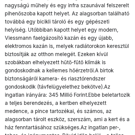
nagyságú műhely és egy infra szaunával felszerelt
pihenőszoba kapott helyet. Az alagsorban található
továbbá egy bicikli tároló és egy gépészeti
helyiség. Utóbbiban kapott helyet egy modern,
Viessmann faelgázosító kazán és egy újabb,
elektromos kazán is, melyek radiátorokon keresztül
biztosítják az otthon melegét. Ezeken kívül
szobákban elhelyezett hűtő-fűtő klímák is
gondoskodnak a kellemes hőérzetről.A birtok
biztonságáról kamera- és riasztórendszer
gondoskodik (távfelügyelethez bekötve).Az
ingatlan irányára: 345 Millió Forint.Ebbe beletartozik
a teljes berendezés, a kertben elhelyezett
medence, a pince tartozékai, és számos, az
alagsorban tárolt eszköz, szerszám, ami a kert és a
ház fenntartásához szükséges.Az ingatlan per-,