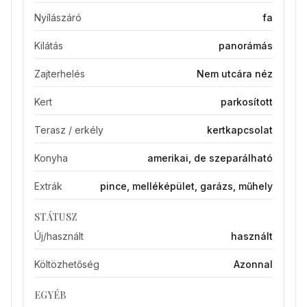
Nyílászáró
fa
Kilátás
panorámás
Zajterhelés
Nem utcára néz
Kert
parkosított
Terasz / erkély
kertkapcsolat
Konyha
amerikai, de szeparálható
Extrák
pince, melléképület, garázs, műhely
STÁTUSZ
Új/használt
használt
Költözhetőség
Azonnal
EGYÉB