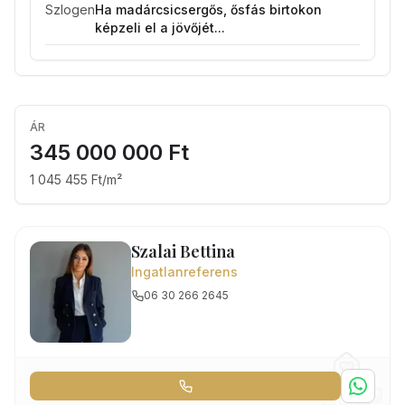
Szlogen
Ha madárcsicsergős, ősfás birtokon
képzeli el a jövőjét...
ÁR
345 000 000 Ft
1 045 455 Ft/m²
Szalai Bettina
Ingatlanreferens
06 30 266 2645