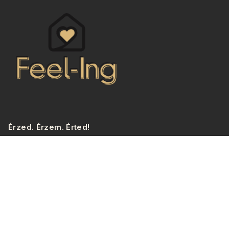
Érzed. Érzem. Érted!
Ha ingatlant keresel, vagy eladnál, a Feel-Ing megoldja.
Több, mint ingatlaniroda: építkezés, felújítás, hitelügyintézés,
jogi háttér – mindent egy helyen.