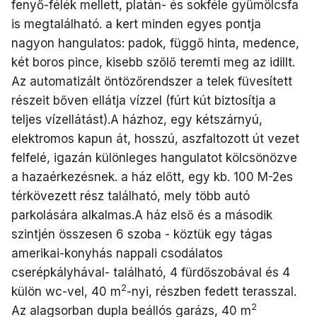
fenyő-félék mellett, platán- és sokféle gyümölcsfa
is megtalálható. a kert minden egyes pontja
nagyon hangulatos: padok, függő hinta, medence,
két boros pince, kisebb szőlő teremti meg az idillt.
Az automatizált öntözőrendszer a telek füvesített
részeit bőven ellátja vízzel (fúrt kút biztosítja a
teljes vízellátást).A házhoz, egy kétszárnyú,
elektromos kapun át, hosszú, aszfaltozott út vezet
felfelé, igazán különleges hangulatot kölcsönözve
a hazaérkezésnek. a ház előtt, egy kb. 100 M-2es
térkövezett rész található, mely több autó
parkolására alkalmas.A ház első és a második
szintjén összesen 6 szoba - köztük egy tágas
amerikai-konyhás nappali csodálatos
cserépkályhával- található, 4 fürdőszobával és 4
2
külön wc-vel, 40 m
-nyi, részben fedett terasszal.
2
Az alagsorban dupla beállós garázs, 40 m