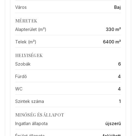
Város
Baj
MÉRETEK
Alapterület (m²)
330 m²
Telek (m²)
6400 m²
HELYISÉGEK
Szobák
6
Fürdő
4
WC
4
Szintek száma
1
MINŐSÉG ÉS ÁLLAPOT
Ingatlan állapota
újszerű
Épület állapota
felújított