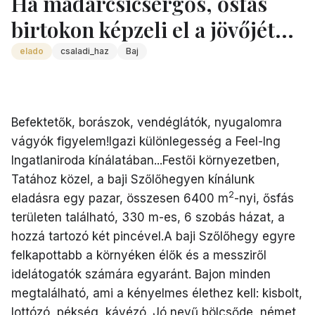
Ha madárcsicsergős, ősfás
birtokon képzeli el a jövőjét...
elado
csaladi_haz
Baj
Befektetők, borászok, vendéglátók, nyugalomra
vágyók figyelem!Igazi különlegesség a Feel-Ing
Ingatlaniroda kínálatában...Festői környezetben,
Tatához közel, a baji Szőlőhegyen kínálunk
2
eladásra egy pazar, összesen 6400 m
-nyi, ősfás
területen található, 330 m-es, 6 szobás házat, a
hozzá tartozó két pincével.A baji Szőlőhegy egyre
felkapottabb a környéken élők és a messziről
idelátogatók számára egyaránt. Bajon minden
megtalálható, ami a kényelmes élethez kell: kisbolt,
lottózó, pékség, kávézó. Jó nevű bölcsőde, német