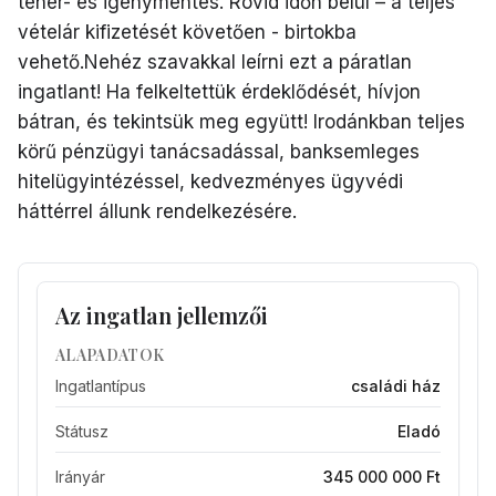
teher- és igénymentes. Rövid időn belül – a teljes
vételár kifizetését követően - birtokba
vehető.Nehéz szavakkal leírni ezt a páratlan
ingatlant! Ha felkeltettük érdeklődését, hívjon
bátran, és tekintsük meg együtt! Irodánkban teljes
körű pénzügyi tanácsadással, banksemleges
hitelügyintézéssel, kedvezményes ügyvédi
háttérrel állunk rendelkezésére.
Az ingatlan jellemzői
ALAPADATOK
Ingatlantípus
családi ház
Státusz
Eladó
Irányár
345 000 000 Ft