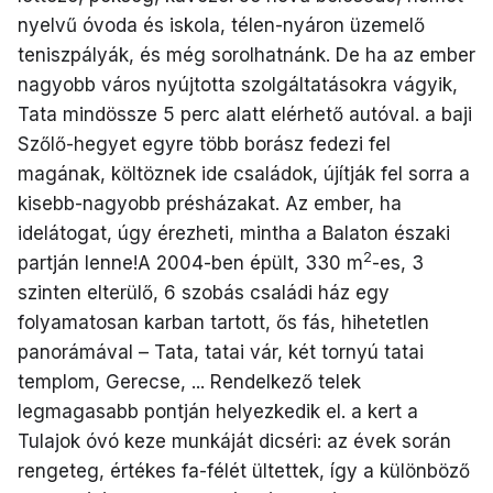
nyelvű óvoda és iskola, télen-nyáron üzemelő
teniszpályák, és még sorolhatnánk. De ha az ember
nagyobb város nyújtotta szolgáltatásokra vágyik,
Tata mindössze 5 perc alatt elérhető autóval. a baji
Szőlő-hegyet egyre több borász fedezi fel
magának, költöznek ide családok, újítják fel sorra a
kisebb-nagyobb présházakat. Az ember, ha
idelátogat, úgy érezheti, mintha a Balaton északi
2
partján lenne!A 2004-ben épült, 330 m
-es, 3
szinten elterülő, 6 szobás családi ház egy
folyamatosan karban tartott, ős fás, hihetetlen
panorámával – Tata, tatai vár, két tornyú tatai
templom, Gerecse, ... Rendelkező telek
legmagasabb pontján helyezkedik el. a kert a
Tulajok óvó keze munkáját dicséri: az évek során
rengeteg, értékes fa-félét ültettek, így a különböző