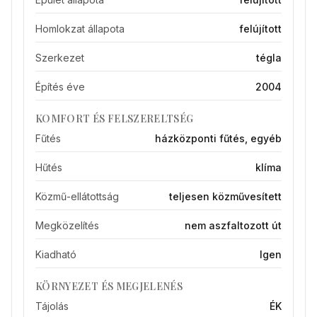
Homlokzat állapota
felújított
Szerkezet
tégla
Építés éve
2004
KOMFORT ÉS FELSZERELTSÉG
Fűtés
házközponti fűtés, egyéb
Hűtés
klíma
Közmű-ellátottság
teljesen közművesített
Megközelítés
nem aszfaltozott út
Kiadható
Igen
KÖRNYEZET ÉS MEGJELENÉS
Tájolás
ÉK