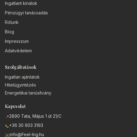
Ingatlant kínálok
Pénzügyi tanácsadás
Rólunk
Blog
Impresszum
Adatvédelem
Szolgáltatások
Ingatlan ajánlatok
Hitelügyintézés
Energetikai tanúsítvány
Kapcsolat
2890 Tata, Május 1 út 21/C
📍
+36 30 903 3193
📞
info@Feel-Ing.hu
✉️