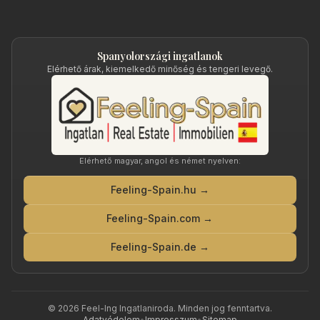
Spanyolországi ingatlanok
Elérhető árak, kiemelkedő minőség és tengeri levegő.
Elérhető magyar, angol és német nyelven:
Feeling-Spain.hu →
Feeling-Spain.com →
Feeling-Spain.de →
©
2026
Feel-Ing Ingatlaniroda
. Minden jog fenntartva.
Adatvédelem
•
Impresszum
•
Sitemap