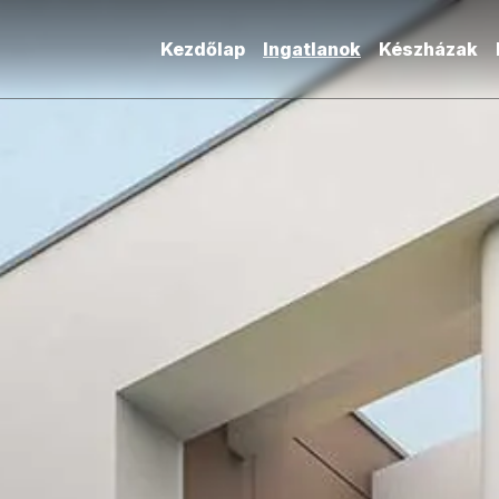
Kezdőlap
Ingatlanok
Készházak