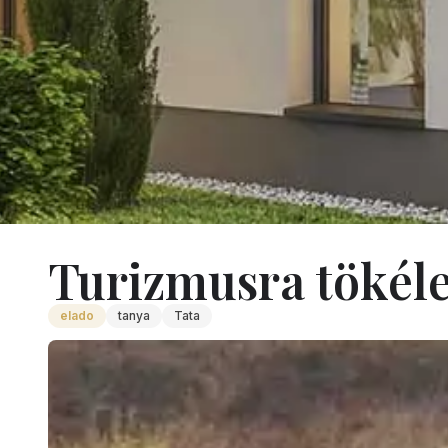
Turizmusra tökélet
Ingatlanok
/
Tata Turizmusra Tokeletes Tatai Terulet
elado
tanya
Tata