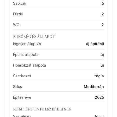
Szobák
5
Fürdő
2
WC
2
MINŐSÉG ÉS ÁLLAPOT
Ingatlan állapota
új építésű
Épület állapota
új
Homlokzat állapota
új
Szerkezet
tégla
Stílus
Mediterrán
Építés éve
2025
KOMFORT ÉS FELSZERELTSÉG
Szigetelés
Dryvit