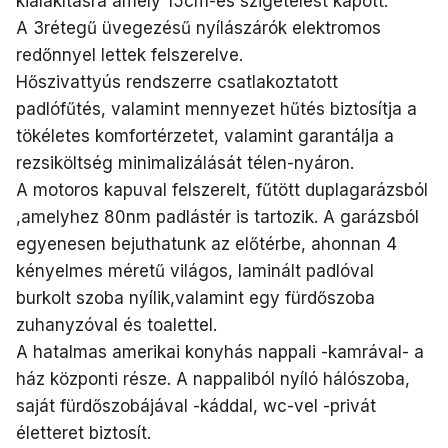
kialakításra amely 15cm-es szigetelést kapott.
A 3rétegű üvegezésű nyílászárók elektromos
redőnnyel lettek felszerelve.
Hőszivattyús rendszerre csatlakoztatott
padlófűtés, valamint mennyezet hűtés biztosítja a
tökéletes komfortérzetet, valamint garantálja a
rezsiköltség minimalizálását télen-nyáron.
A motoros kapuval felszerelt, fűtött duplagarázsból
,amelyhez 80nm padlástér is tartozik. A garázsból
egyenesen bejuthatunk az előtérbe, ahonnan 4
kényelmes méretű világos, laminált padlóval
burkolt szoba nyílik,valamint egy fürdőszoba
zuhanyzóval és toalettel.
A hatalmas amerikai konyhás nappali -kamrával- a
ház központi része. A nappaliból nyíló hálószoba,
saját fürdőszobájával -káddal, wc-vel -privát
életteret biztosít.