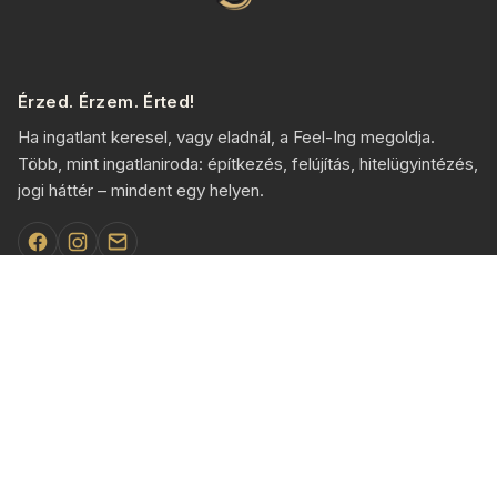
Érzed. Érzem. Érted!
Ha ingatlant keresel, vagy eladnál, a Feel-Ing megoldja.
Több, mint ingatlaniroda: építkezés, felújítás, hitelügyintézés,
jogi háttér – mindent egy helyen.