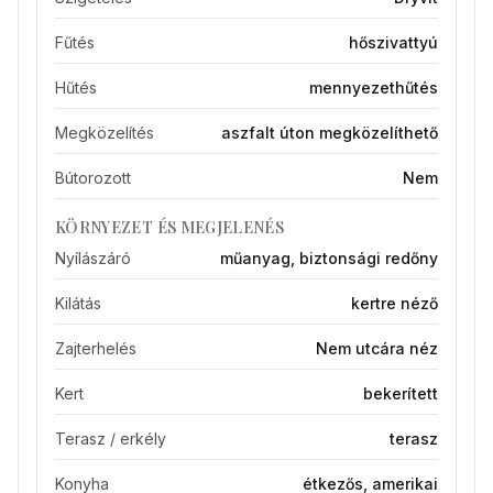
Fűtés
hőszivattyú
Hűtés
mennyezethűtés
Megközelítés
aszfalt úton megközelíthető
Bútorozott
Nem
KÖRNYEZET ÉS MEGJELENÉS
Nyílászáró
műanyag, biztonsági redőny
Kilátás
kertre néző
Zajterhelés
Nem utcára néz
Kert
bekerített
Terasz / erkély
terasz
Konyha
étkezős, amerikai