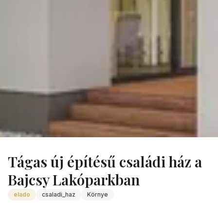
Ingatlanok
/
Kornye Uj Epitesu Csaladi Haz Elado
Tágas új építésű családi ház a
Bajcsy Lakóparkban
elado
csaladi_haz
Környe