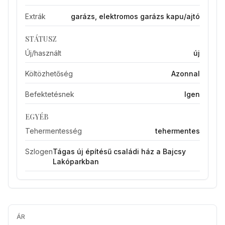
Extrák
garázs, elektromos garázs kapu/ajtó
STÁTUSZ
Új/használt
új
Költözhetőség
Azonnal
Befektetésnek
Igen
EGYÉB
Tehermentesség
tehermentes
Szlogen
Tágas új építésű családi ház a Bajcsy
Lakóparkban
ÁR