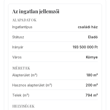
Az ingatlan jellemzői
ALAPADATOK
Ingatlantípus
családi ház
Státusz
Eladó
Irányár
193 500 000 Ft
Város
Környe
MÉRETEK
Alapterület (m²)
180 m²
Hasznos alapterület (m²)
200 m²
Telek (m²)
794 m²
HELYISÉGEK