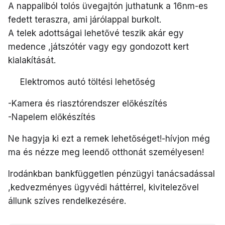
A nappaliból tolós üvegajtón juthatunk a 16nm-es
fedett teraszra, ami járólappal burkolt.
A telek adottságai lehetővé teszik akár egy
medence ,játszótér vagy egy gondozott kert
kialakítását.
Elektromos autó töltési lehetőség
-Kamera és riasztórendszer előkészítés
-Napelem előkészítés
Ne hagyja ki ezt a remek lehetőséget!-hívjon még
ma és nézze meg leendő otthonát személyesen!
Irodánkban bankfüggetlen pénzügyi tanácsadással
,kedvezményes ügyvédi háttérrel, kivitelezővel
állunk szíves rendelkezésére.