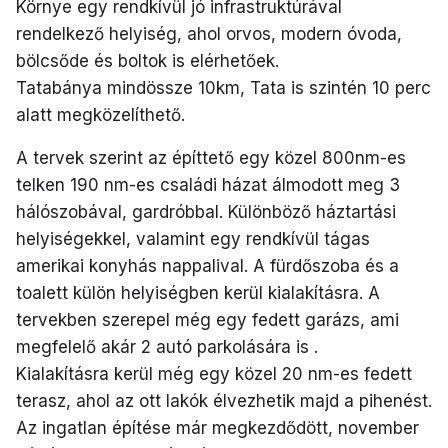
Környe egy rendkívül jó infrastruktúrával
rendelkező helyiség, ahol orvos, modern óvoda,
bölcsőde és boltok is elérhetőek.
Tatabánya mindössze 10km, Tata is szintén 10 perc
alatt megközelíthető.
A tervek szerint az építtető egy közel 800nm-es
telken 190 nm-es családi házat álmodott meg 3
hálószobával, gardróbbal. Különböző háztartási
helyiségekkel, valamint egy rendkívül tágas
amerikai konyhás nappalival. A fürdőszoba és a
toalett külön helyiségben kerül kialakításra. A
tervekben szerepel még egy fedett garázs, ami
megfelelő akár 2 autó parkolására is .
Kialakításra kerül még egy közel 20 nm-es fedett
terasz, ahol az ott lakók élvezhetik majd a pihenést.
Az ingatlan építése már megkezdődött, november