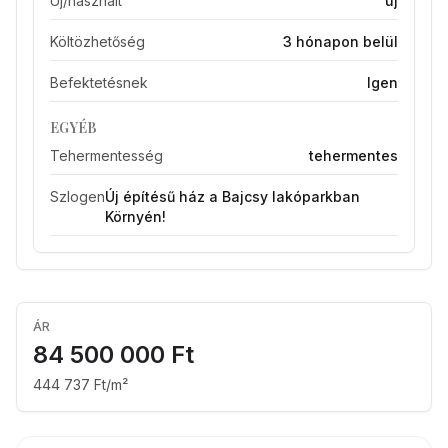
Új/használt
új
Költözhetőség
3 hónapon belül
Befektetésnek
Igen
EGYÉB
Tehermentesség
tehermentes
Szlogen
Új építésű ház a Bajcsy lakóparkban
Környén!
ÁR
84 500 000 Ft
444 737 Ft/m²