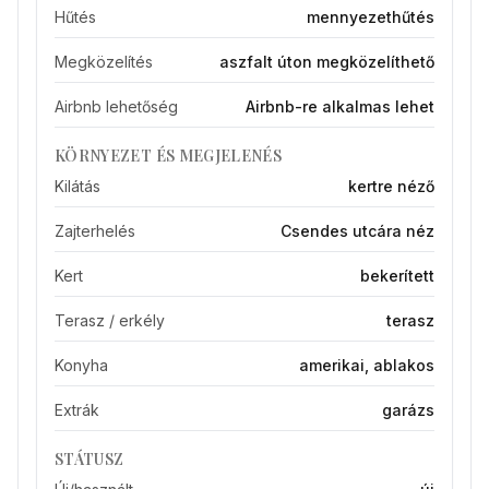
Hűtés
mennyezethűtés
Megközelítés
aszfalt úton megközelíthető
Airbnb lehetőség
Airbnb-re alkalmas lehet
KÖRNYEZET ÉS MEGJELENÉS
Kilátás
kertre néző
Zajterhelés
Csendes utcára néz
Kert
bekerített
Terasz / erkély
terasz
Konyha
amerikai, ablakos
Extrák
garázs
STÁTUSZ