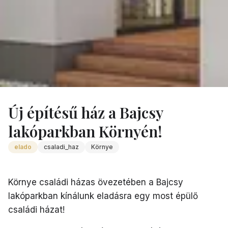
Ingatlanok
/
Kornye Uj Epitesu Csaladi Haz
Új építésű ház a Bajcsy
lakóparkban Környén!
elado
csaladi_haz
Környe
Környe családi házas övezetében a Bajcsy
lakóparkban kínálunk eladásra egy most épülő
családi házat!