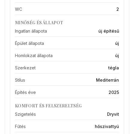
WC
2
MINŐSÉG ÉS ÁLLAPOT
Ingatlan állapota
új építésű
Épület állapota
új
Homlokzat állapota
új
Szerkezet
tégla
Stílus
Mediterrán
Építés éve
2025
KOMFORT ÉS FELSZERELTSÉG
Szigetelés
Dryvit
Fűtés
hőszivattyú