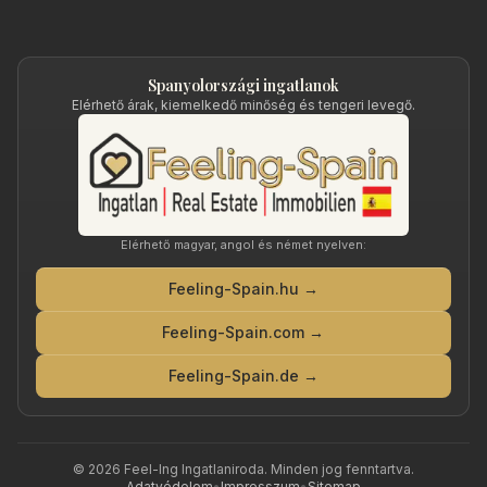
Spanyolországi ingatlanok
Elérhető árak, kiemelkedő minőség és tengeri levegő.
Elérhető magyar, angol és német nyelven:
Feeling-Spain.hu →
Feeling-Spain.com →
Feeling-Spain.de →
©
2026
Feel-Ing Ingatlaniroda
. Minden jog fenntartva.
Adatvédelem
•
Impresszum
•
Sitemap