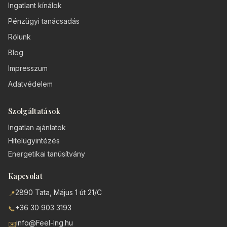
Ingatlant kínálok
Pénzügyi tanácsadás
Rólunk
Blog
Impresszum
Adatvédelem
Szolgáltatások
Ingatlan ajánlatok
Hitelügyintézés
Energetikai tanúsítvány
Kapcsolat
2890 Tata, Május 1 út 21/C
📍
+36 30 903 3193
📞
info@Feel-Ing.hu
✉️