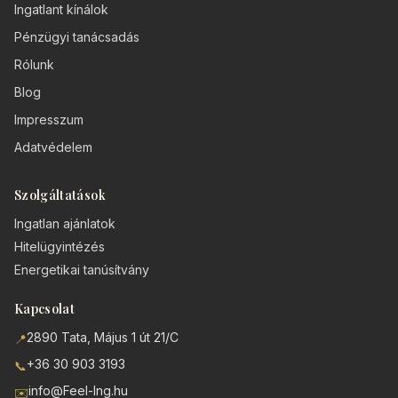
Ingatlant kínálok
Pénzügyi tanácsadás
Rólunk
Blog
Impresszum
Adatvédelem
Szolgáltatások
Ingatlan ajánlatok
Hitelügyintézés
Energetikai tanúsítvány
Kapcsolat
2890 Tata, Május 1 út 21/C
📍
+36 30 903 3193
📞
info@Feel-Ing.hu
✉️