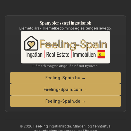
Spanyolországi ingatlanok
Elérhető árak, kiemelkedő minőség és tengeri levegő.
Elérhető magyar, angol és német nyelven:
Feeling-Spain.hu →
Feeling-Spain.com →
Feeling-Spain.de →
©
2026
Feel-Ing Ingatlaniroda
. Minden jog fenntartva.
Adatvédelem
•
Impresszum
•
Sitemap