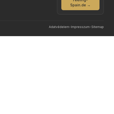
Spain.de →
Adatvédelem
•
Impresszum
•
Sitemap