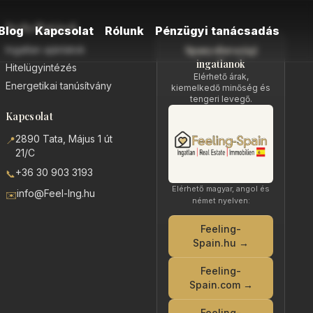
Szolgáltatások
Blog
Kapcsolat
Rólunk
Pénzügyi tanácsadás
Ingatlan ajánlatok
Spanyolországi
ingatlanok
Hitelügyintézés
Elérhető árak,
Energetikai tanúsítvány
kiemelkedő minőség és
tengeri levegő.
Kapcsolat
2890 Tata, Május 1 út
📍
21/C
+36 30 903 3193
📞
Elérhető magyar, angol és
info@Feel-Ing.hu
✉️
német nyelven:
Feeling-
Spain.hu →
Feeling-
Spain.com →
Feeling-