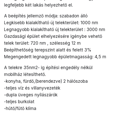
legfeljebb két lakás helyezhető el.
A beépítés jellemző módja: szabadon álló
Legkisebb kialakítható új telekterület: 1000 nm
Legnagyobb kialakítható új telekterület : 3000 nm
Gazdasági épület elhelyezésére igénybe vehető
telek terület: 720 nm , szélesség 12 m
Beépíthetőség terepszint alatt és felett 3%
Megengedett legnagyobb épületmagasság: 4,5 m
A telekre 35nm2- ig építési engedély nélkül
mobilház létesíthető.
-konyha, fürdő,(berendezve) 2 hálószoba
-teljes víz és villanyvezeték
-dupla üveges nyílászárók
-teljes burkolat
-hűtő/fűtő klíma