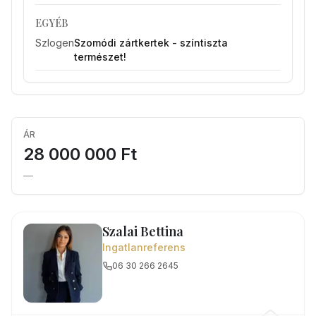
EGYÉB
Szlogen
Szomódi zártkertek - színtiszta
természet!
ÁR
28 000 000 Ft
—
Szalai Bettina
Ingatlanreferens
06 30 266 2645