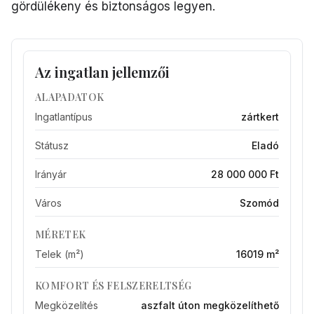
gördülékeny és biztonságos legyen.
Az ingatlan jellemzői
ALAPADATOK
Ingatlantípus
zártkert
Státusz
Eladó
Irányár
28 000 000 Ft
Város
Szomód
MÉRETEK
Telek (m²)
16019 m²
KOMFORT ÉS FELSZERELTSÉG
Megközelítés
aszfalt úton megközelíthető