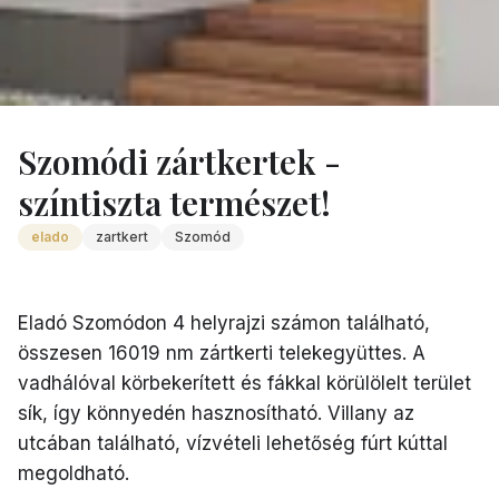
Ingatlanok
/
Elado Zartkert Szomodon
Szomódi zártkertek -
színtiszta természet!
elado
zartkert
Szomód
Eladó Szomódon 4 helyrajzi számon található,
összesen 16019 nm zártkerti telekegyüttes. A
vadhálóval körbekerített és fákkal körülölelt terület
sík, így könnyedén hasznosítható. Villany az
utcában található, vízvételi lehetőség fúrt kúttal
megoldható.