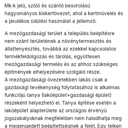
Mk-k jelű, szőlő és szántó besorolású
hagyományos kiskertövezet, ahol a kertművelés és
a járulékos üdülési használat a jellemző.
A mezőgazdasági terület a település beépítésre
nem szánt területének a növénytermesztés és
állattenyésztés, továbbá az ezekkel kapcsolatos
termékfeldolgozás és tárolás, együttesen
mezőgazdasági termelés és az ahhoz szükséges
építmények elhelyezésére szolgáló része.
A mezőgazdasági övezetekben lakás csak a
gazdasági tevékenység folytatásához is alkalmas
funkciójú tanya (lakóépület+gazdasági épület)
részeként helyezhető el. Tanya építése esetén a
lakóépület alapterülete az országos érvényű
jogszabályoknak megfelelően nem haladhatja meg
a megengedett beépítettségnek a felét. Egy telken