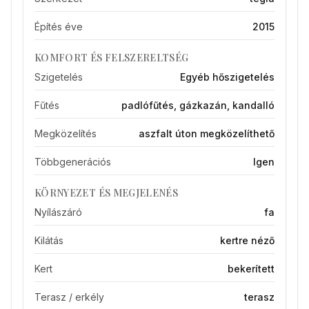
Építés éve
2015
KOMFORT ÉS FELSZERELTSÉG
Szigetelés
Egyéb hőszigetelés
Fűtés
padlófűtés, gázkazán, kandalló
Megközelítés
aszfalt úton megközelíthető
Többgenerációs
Igen
KÖRNYEZET ÉS MEGJELENÉS
Nyílászáró
fa
Kilátás
kertre néző
Kert
bekerített
Terasz / erkély
terasz