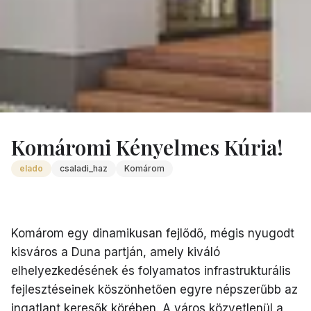
Ingatlanok
/
Komarom Komaromi Kenyelmes Kuria
Komáromi Kényelmes Kúria!
elado
csaladi_haz
Komárom
Komárom egy dinamikusan fejlődő, mégis nyugodt
kisváros a Duna partján, amely kiváló
elhelyezkedésének és folyamatos infrastrukturális
fejlesztéseinek köszönhetően egyre népszerűbb az
ingatlant keresők körében. A város közvetlenül a