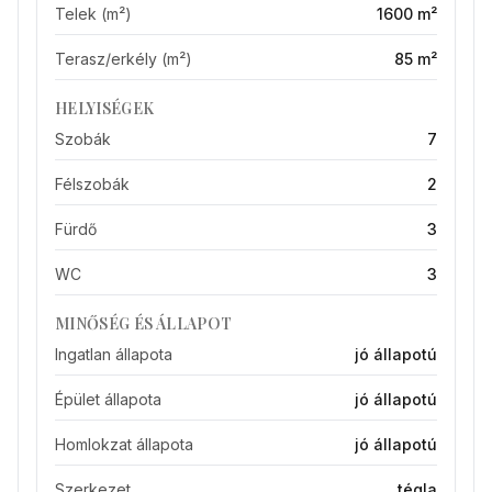
Telek (m²)
1600 m²
Terasz/erkély (m²)
85 m²
HELYISÉGEK
Szobák
7
Félszobák
2
Fürdő
3
WC
3
MINŐSÉG ÉS ÁLLAPOT
Ingatlan állapota
jó állapotú
Épület állapota
jó állapotú
Homlokzat állapota
jó állapotú
Szerkezet
tégla