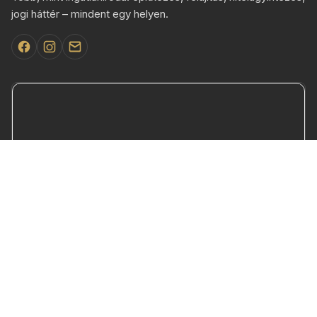
jogi háttér – mindent egy helyen.
Összes értékelés a Google-on →