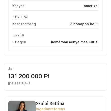
Konyha
amerikai
STÁTUSZ
Költözhetőség
3 hónapon belül
EGYÉB
Szlogen
Komáromi Kényelmes Kúria!
ÁR
131 200 000 Ft
516 535 Ft/m²
Szalai Bettina
Ingatlanreferens