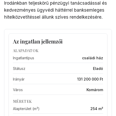
Irodánkban teljeskörű pénzügyi tanácsadással és
kedvezményes ügyvédi háttérrel banksemleges
hitelközvetítéssel állunk szíves rendelkezésére.
Az ingatlan jellemzői
ALAPADATOK
Ingatlantípus
családi ház
Státusz
Eladó
Irányár
131 200 000 Ft
Város
Komárom
MÉRETEK
Alapterület (m²)
254 m²