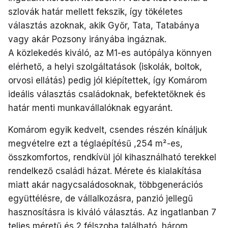
szlovák határ mellett fekszik, így tökéletes
választás azoknak, akik Győr, Tata, Tatabánya
vagy akár Pozsony irányába ingáznak.
A közlekedés kiváló, az M1-es autópálya könnyen
elérhető, a helyi szolgáltatások (iskolák, boltok,
orvosi ellátás) pedig jól kiépítettek, így Komárom
ideális választás családoknak, befektetőknek és
határ menti munkavállalóknak egyaránt.
Komárom egyik kedvelt, csendes részén kínáljuk
megvételre ezt a téglaépítésű ,254 m²-es,
összkomfortos, rendkívül jól kihasználható terekkel
rendelkező családi házat. Mérete és kialakítása
miatt akár nagycsaládosoknak, többgenerációs
együttélésre, de vállalkozásra, panzió jellegű
hasznosításra is kiváló választás. Az ingatlanban 7
teljes méretű és 2 félszoba található, három