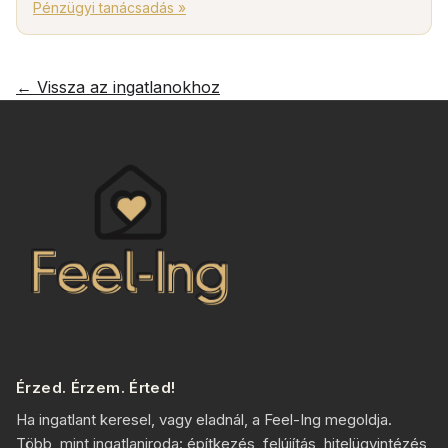
Pénzügyi tanácsadás »
← Vissza az ingatlanokhoz
Érzed. Érzem. Érted!
Ha ingatlant keresel, vagy eladnál, a Feel-Ing megoldja.
Több, mint ingatlaniroda: építkezés, felújítás, hitelügyintézés,