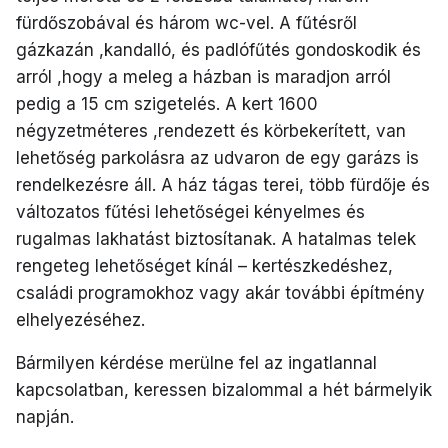
fürdőszobával és három wc-vel. A fűtésről
gázkazán ,kandalló, és padlófűtés gondoskodik és
arról ,hogy a meleg a házban is maradjon arról
pedig a 15 cm szigetelés. A kert 1600
négyzetméteres ,rendezett és körbekerített, van
lehetőség parkolásra az udvaron de egy garázs is
rendelkezésre áll. A ház tágas terei, több fürdője és
változatos fűtési lehetőségei kényelmes és
rugalmas lakhatást biztosítanak. A hatalmas telek
rengeteg lehetőséget kínál – kertészkedéshez,
családi programokhoz vagy akár további építmény
elhelyezéséhez.
Bármilyen kérdése merülne fel az ingatlannal
kapcsolatban, keressen bizalommal a hét bármelyik
napján.