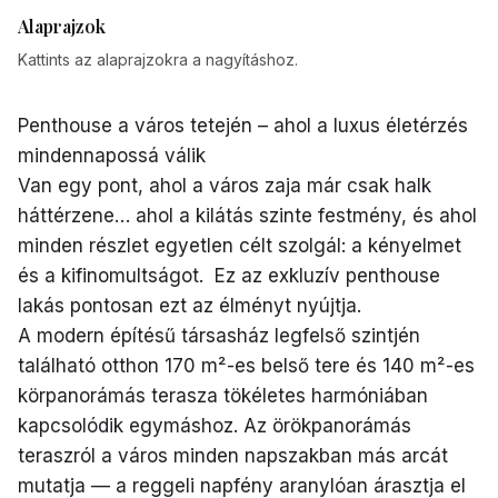
Alaprajzok
Kattints az alaprajzokra a nagyításhoz.
Penthouse a város tetején – ahol a luxus életérzés
mindennapossá válik
Van egy pont, ahol a város zaja már csak halk
háttérzene… ahol a kilátás szinte festmény, és ahol
minden részlet egyetlen célt szolgál: a kényelmet
és a kifinomultságot. Ez az exkluzív penthouse
lakás pontosan ezt az élményt nyújtja.
A modern építésű társasház legfelső szintjén
található otthon 170 m²-es belső tere és 140 m²-es
körpanorámás terasza tökéletes harmóniában
kapcsolódik egymáshoz. Az örökpanorámás
teraszról a város minden napszakban más arcát
mutatja — a reggeli napfény aranylóan árasztja el