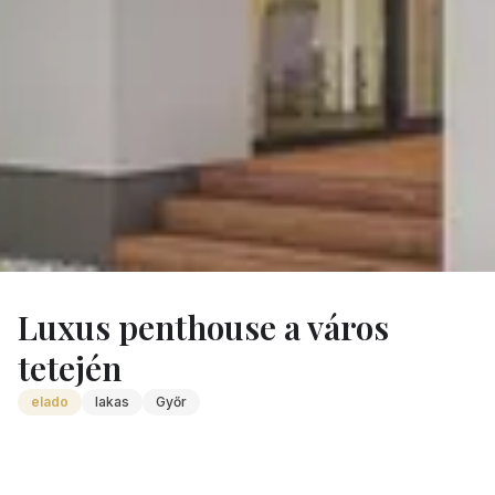
Ingatlanok
/
Elado Luxus Penthouse Lakas Gyor 2
Luxus penthouse a város
tetején
elado
lakas
Győr