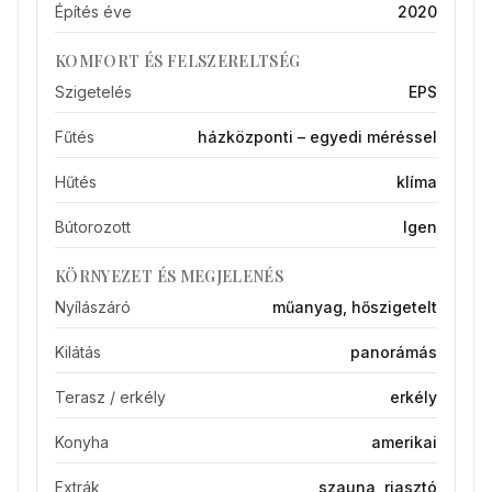
Építés éve
2020
KOMFORT ÉS FELSZERELTSÉG
Szigetelés
EPS
Fűtés
házközponti – egyedi méréssel
Hűtés
klíma
Bútorozott
Igen
KÖRNYEZET ÉS MEGJELENÉS
Nyílászáró
műanyag, hőszigetelt
Kilátás
panorámás
Terasz / erkély
erkély
Konyha
amerikai
Extrák
szauna, riasztó