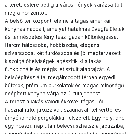
a teret, estére pedig a városi fények varázsa tölti
meg a horizontot.
A belső tér központi eleme a tágas amerikai
konyhás nappali, amelyet hatalmas üvegfelületek
és természetes fény tesz igazán különlegessé.
Három hálószoba, hobbiszoba, elegáns
szivarszoba, két fürdőszoba és jól megtervezett
kiszolgálóhelyiségek egészítik ki a lakás
funkcionális és mégis letisztult alaprajzát. A
belsőépítész által megálmodott térben egyedi
bútorok, prémium burkolatok és magas minőségű
beépített konyha várja az új tulajdonost.
A terasz a lakás valódi ékköve: tágas, jól
használható, jakuzzival, szaunával, télikerttel és
árnyékolható pergolákkal felszerelt. Egy hely, ahol
egy hosszú nap után belecsúszhatsz a jacuzziba,
szaunázhatsz, vagy csak élvezheted a panorámát