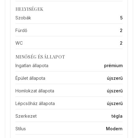
HELYISÉGEK
Szobák
5
Fürdő
2
WC
2
MINŐSÉG ÉS ÁLLAPOT
Ingatlan állapota
prémium
Épület állapota
újszerű
Homlokzat állapota
újszerű
Lépcsőház állapota
újszerű
Szerkezet
tégla
Stílus
Modern