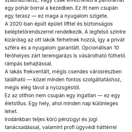
egy pohár borral a kezedben. Ez itt nem csupán
egy terasz — ez maga a nyugalom szigete.
A 2020-ban épült épület lifttel és biztonságos
beléptetőrendszerrel rendelkezik. A legfelső szintre
kizárólag az ott lakók férhetnek hozzá, így a privát
szféra és a nyugalom garantált. Opcionálisan 10
férőhelyes zárt teremgarázs is vásárolható fűthető
rámpás behajtással.
A lakás frekventált, mégis csendes városrészben
található — közel minden fontos szolgáltatáshoz,
mégis elég távol a nyüzsgéstől.
Ez az otthon nem csupán egy ingatlan — ez egy
életstílus. Egy hely, ahol minden nap különleges
lehet.
Irodánkban teljes körű pénzügyi és jogi
tanácsadással, valamint profi ügyvédi háttérrel