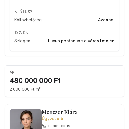
STÁTUSZ
Költözhetőség
Azonnal
EGYÉB
Szlogen
Luxus penthouse a város tetején
ÁR
480 000 000 Ft
2 000 000 Ft/m²
Menczer Klára
Űgyvezető
+36309033193