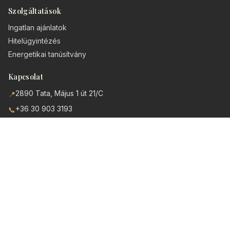
Szolgáltatások
Ingatlan ajánlatok
Hitelügyintézés
Energetikai tanúsítvány
Kapcsolat
2890 Tata, Május 1 út 21/C
📍
+36 30 903 3193
📞
info@Feel-Ing.hu
✉️
Spanyolországi ingatlanok
Elérhető árak, kiemelkedő minőség és tengeri levegő.