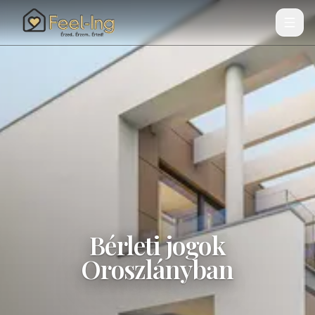
Bérleti jogok
Oroszlányban