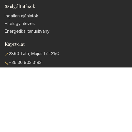
Szolgáltatások
Ingatlan ajánlatok
Hitelügyintézés
Energetikai tanúsítvány
Kapcsolat
2890 Tata, Május 1 út 21/C
📍
+36 30 903 3193
📞
info@Feel-Ing.hu
✉️
Spanyolországi ingatlanok
Elérhető árak, kiemelkedő minőség és tengeri levegő.