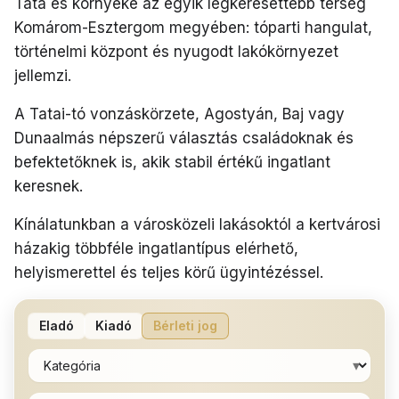
Tata és környéke az egyik legkeresettebb térség
Komárom-Esztergom megyében: tóparti hangulat,
történelmi központ és nyugodt lakókörnyezet
jellemzi.
A Tatai-tó vonzáskörzete, Agostyán, Baj vagy
Dunaalmás népszerű választás családoknak és
befektetőknek is, akik stabil értékű ingatlant
keresnek.
Kínálatunkban a városközeli lakásoktól a kertvárosi
házakig többféle ingatlantípus elérhető,
helyismerettel és teljes körű ügyintézéssel.
Eladó
Kiadó
Bérleti jog
▾