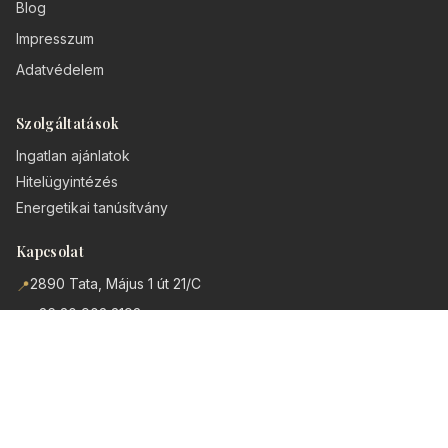
Blog
Impresszum
Adatvédelem
Szolgáltatások
Ingatlan ajánlatok
Hitelügyintézés
Energetikai tanúsítvány
Kapcsolat
2890 Tata, Május 1 út 21/C
📍
+36 30 903 3193
📞
info@Feel-Ing.hu
✉️
Spanyolországi ingatlanok