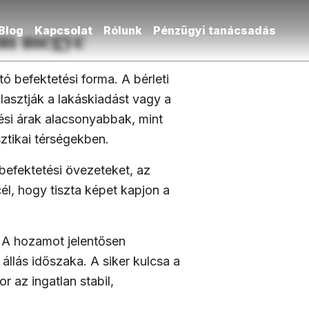
Blog
Kapcsolat
Rólunk
Pénzügyi tanácsadás
om megye
 befektetési forma. A bérleti
asztják a lakáskiadást vagy a
ési árak alacsonyabbak, mint
ztikai térségekben.
befektetési övezeteket, az
él, hogy tiszta képet kapjon a
 A hozamot jelentősen
 állás időszaka. A siker kulcsa a
 az ingatlan stabil,