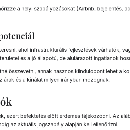
nőrizze a helyi szabályozásokat (Airbnb, bejelentés, a
potenciál
sni, ahol infrastrukturális fejlesztések várhatók, vag
erületei és a jó állapotú, de alulárazott ingatlanok h
retné összevetni, annak hasznos kiindulópont lehet a
ko
az árak és a kínálat milyen irányban mozognak.
lók
, ezért befektetés előtt érdemes tájékozódni. Az aláb
dig az aktuális jogszabály alapján kell ellenőrizni.