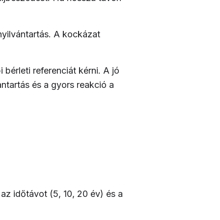
nyilvántartás. A kockázat
érleti referenciát kérni. A jó
ntartás és a gyors reakció a
z időtávot (5, 10, 20 év) és a