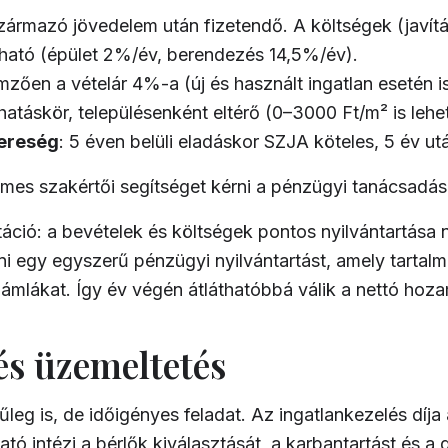
l származó jövedelem után fizetendő. A költségek (javít
olható (épület 2%/év, berendezés 14,5%/év).
lemzően a vételár 4%-a (új és használt ingatlan esetén is
atáskör, településenként eltérő (0–3000 Ft/m² is lehet
ereség
: 5 éven belüli eladáskor SZJA köteles, 5 év u
mes szakértői segítséget kérni a
pénzügyi tanácsadás
ió: a bevételek és költségek pontos nyilvántartása né
ni egy egyszerű pénzügyi nyilvántartást, amely tartalma
zámlákat. Így év végén átláthatóbbá válik a nettó hoz
és üzemeltetés
eg is, de időigényes feladat. Az ingatlankezelés díja ál
tó intézi a bérlők kiválasztását, a karbantartást és a