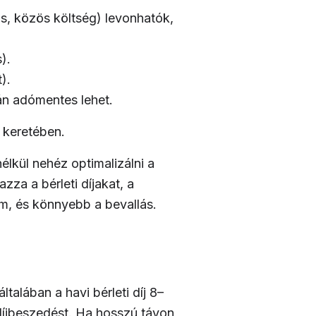
ás, közös költség) levonhatók,
).
).
tán adómentes lehet.
keretében.
lkül nehéz optimalizálni a
zza a bérleti díjakat, a
am, és könnyebb a bevallás.
talában a havi bérleti díj 8–
 díjbeszedést. Ha hosszú távon