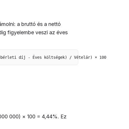
molni: a bruttó és a nettó
edig figyelembe veszi az éves
 bérleti díj - Éves költségek) / Vételár) × 100
 000 000) × 100 = 4,44%. Ez