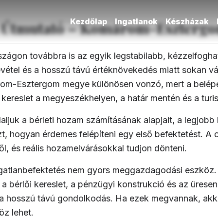
Kezdőlap
Ingatlanok
Készházak
és Útmutató – Komárom-Eszterg
ágon továbbra is az egyik legstabilabb, kézzelfogható
vétel és a hosszú távú értéknövekedés miatt sokan vál
omárom-Esztergom megye különösen vonzó, mert a belép
 kereslet a megyeszékhelyen, a határ mentén és a turis
juk a bérleti hozam számításának alapjait, a legjobb 
zt, hogyan érdemes felépíteni egy első befektetést. A c
l, és reális hozamelvárásokkal tudjon dönteni.
ngatlanbefektetés nem gyors meggazdagodási eszköz.
, a bérlői kereslet, a pénzügyi konstrukció és az üresen
s a hosszú távú gondolkodás. Ha ezek megvannak, akkor
öz lehet.