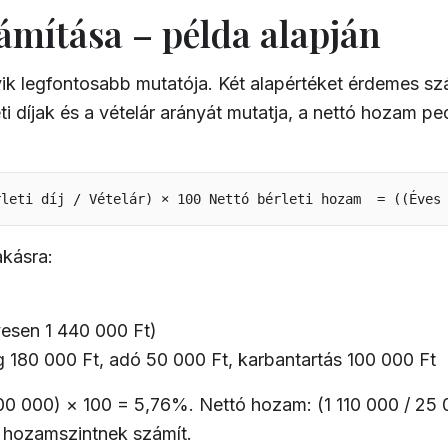
ámítása – példa alapján
ik legfontosabb mutatója. Két alapértéket érdemes szá
i díjak és a vételár arányát mutatja, a nettó hozam p
rleti díj / Vételár) × 100 Nettó bérleti hozam  = ((Éves
akásra:
évesen 1 440 000 Ft)
 180 000 Ft, adó 50 000 Ft, karbantartás 100 000 Ft
00 000) × 100 = 5,76%. Nettó hozam: (1 110 000 / 25
ó hozamszintnek számít.