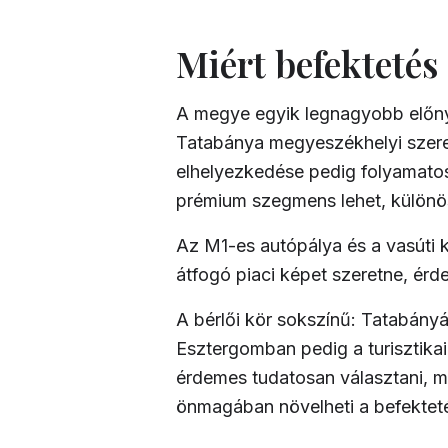
Miért befektet
A megye egyik legnagyobb előnye
Tatabánya megyeszékhelyi szerep
elhelyezkedése pedig folyamatos 
prémium szegmens lehet, különö
Az M1-es autópálya és a vasúti k
átfogó piaci képet szeretne, érd
A bérlői kör sokszínű: Tatabány
Esztergomban pedig a turisztikai é
érdemes tudatosan választani, m
önmagában növelheti a befekteté