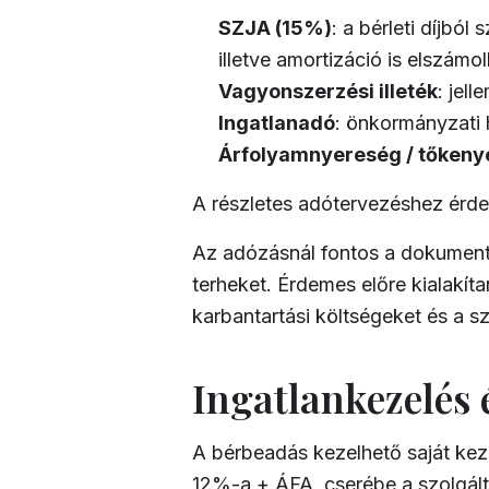
SZJA (15%)
: a bérleti díjbó
illetve amortizáció is elszám
Vagyonszerzési illeték
: jel
Ingatlanadó
: önkormányzati h
Árfolyamnyereség / tőkeny
A részletes adótervezéshez érde
Az adózásnál fontos a dokumentác
terheket. Érdemes előre kialakíta
karbantartási költségeket és a s
Ingatlankezelés 
A bérbeadás kezelhető saját kezűl
12%-a + ÁFA, cserébe a szolgálta