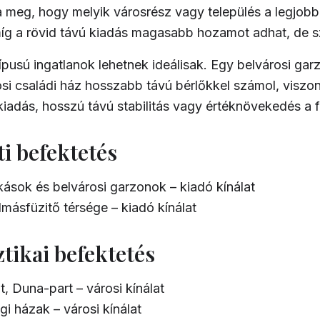
a meg, hogy melyik városrész vagy település a legjobb
míg a rövid távú kiadás magasabb hozamot adhat, de sz
típusú ingatlanok lehetnek ideálisak. Egy belvárosi ga
si családi ház hosszabb távú bérlőkkel számol, viszo
kiadás, hosszú távú stabilitás vagy értéknövekedés a f
ti befektetés
kások és belvárosi garzonok –
kiadó kínálat
másfüzitő térsége –
kiadó kínálat
ztikai befektetés
t, Duna-part –
városi kínálat
égi házak –
városi kínálat