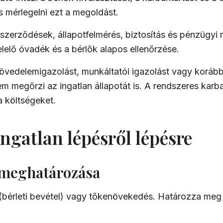
 mérlegelni ezt a megoldást.
 szerződések, állapotfelmérés, biztosítás és pénzügyi 
lelő óvadék és a bérlők alapos ellenőrzése.
övedelemigazolást, munkáltatói igazolást vagy korábbi b
m megőrzi az ingatlan állapotát is. A rendszeres karba
a költségeket.
ingatlan lépésről lépésre
k meghatározása
(bérleti bevétel) vagy tőkenövekedés. Határozza meg a