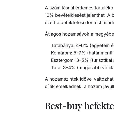
A számításnál érdemes tartalékot
10% bevételkiesést jelenthet. A b
ezért a befektetési döntést mind
Átlagos hozamsávok a megyében (
Tatabánya: 4–6% (egyetem és
Komárom: 5–7% (határ menti 
Esztergom: 3–5% (turisztikai 
Tata: 3–4% (magasabb vételár
A hozamszintek idővel változhatn
díjak emelkednek, a hozam javulh
Best-buy befekte