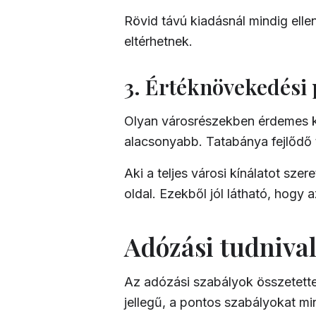
Rövid távú kiadásnál mindig elle
eltérhetnek.
3. Értéknövekedési 
Olyan városrészekben érdemes kere
alacsonyabb. Tatabánya fejlődő t
Aki a teljes városi kínálatot sze
oldal. Ezekből jól látható, hogy 
Adózási tudniva
Az adózási szabályok összetettek
jellegű, a pontos szabályokat min