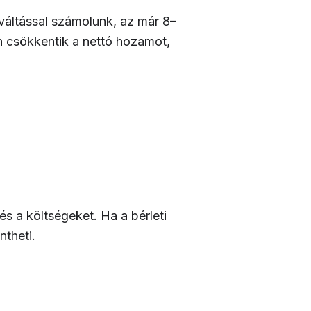
őváltással számolunk, az már 8–
én csökkentik a nettó hozamot,
s a költségeket. Ha a bérleti
ntheti.