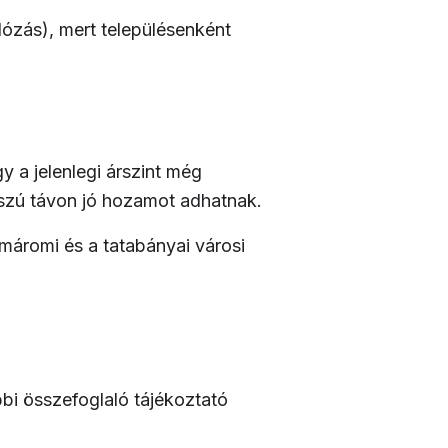
dózás), mert településenként
y a jelenlegi árszint még
osszú távon jó hozamot adhatnak.
máromi
és a
tatabányai
városi
bi összefoglaló tájékoztató