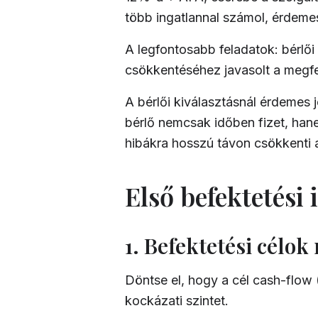
több ingatlannal számol, érdemes
A legfontosabb feladatok: bérlői
csökkentéséhez javasolt a megfe
A bérlői kiválasztásnál érdemes j
bérlő nemcsak időben fizet, hane
hibákra hosszú távon csökkenti 
Első befektetési 
1. Befektetési célo
Döntse el, hogy a cél cash-flow 
kockázati szintet.