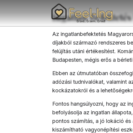
Ingatlan Befektet
Az ingatlanbefektetés Magyarorsz
díjakból származó rendszeres be
felújítás utáni értékesítést. K
Budapesten, mégis erős a bérleti
Ebben az útmutatóban összefoglal
adózási tudnivalókat, valamint a
kockázatokról és a lehetőségekrő
Fontos hangsúlyozni, hogy az i
befolyásolja az ingatlan állapota
pontos számítás, a jó lokáció é
kiszámítható vagyonépítési eszk