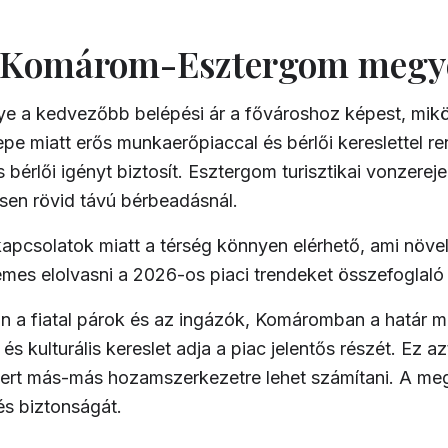
és Komárom-Esztergom megy
 a kedvezőbb belépési ár a fővároshoz képest, miközb
e miatt erős munkaerőpiaccal és bérlői kereslettel r
bérlői igényt biztosít. Esztergom turisztikai vonzereje
sen rövid távú bérbeadásnál.
apcsolatok miatt a térség könnyen elérhető, ami növeli
emes elolvasni a
2026-os piaci trendeket összefoglaló
án a fiatal párok és az ingázók, Komáromban a határ m
s kulturális kereslet adja a piac jelentős részét. Ez az
ert más-más hozamszerkezetre lehet számítani. A megf
s biztonságát.