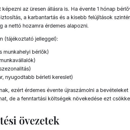
 képezni az üresen állásra is. Ha évente 1 hónap bérl
iztosítás, a karbantartás és a kisebb felújítások szint
ig a nettó hozamra érdemes alapozni.
tájékoztató jelleggel):
 munkahelyi bérlők)
munkavállalók)
szezonalitás)
, nyugodtabb bérleti kereslet)
ak, ezért érdemes évente újraszámolni a bevételeket é
at, de a fenntartási költségek növekedése ezt csökke
tési övezetek